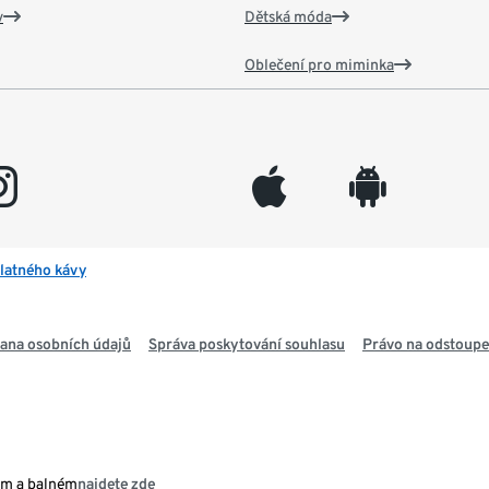
v
Dětská móda
Oblečení pro miminka
gram
appleinc
android
latného kávy
ana osobních údajů
Správa poskytování souhlasu
Právo na odstoupe
ém a balném
najdete zde