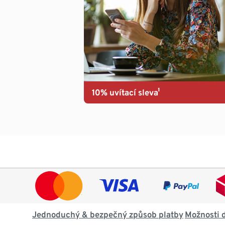
10% uvítací sleva¹
Jednoduchý & bezpečný způsob platby
Možnosti 