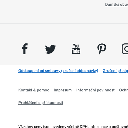
Dámská obu
facebook
twitter
youtube
pinterest
insta
Odstoupení od smlouvy (zrušení objednávky)
Zrušení předp
Kontakt & pomoc
Impresum
Informační povinnost
Ochr
Prohlášení o přístupnosti
Všechny ceny jsou uvedeny včetně DPH. Informace o poštovn