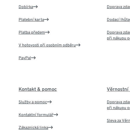
Dobírka
Doprava zda
Platební karta
Dodací lhůta
Platba předem
Doprava zdar
při nákupu o
V hotovosti při osobním odběru
PayPal
Kontakt & pomoc
Věrnostní
Služby a pomoc
Doprava zdar
při nákupu o
Kontaktní formulář
Sleva za Věr
Zákaznická linka