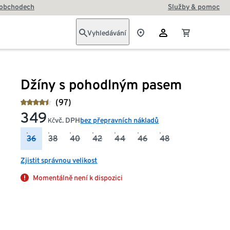
 obchodech
Služby & pomoc
Vyhledávání
Džíny s pohodlným pasem
(97)
349
vč. DPH
bez přepravních nákladů
Kč
36
38
40
42
44
46
48
Zjistit správnou velikost
Momentálně není k dispozici