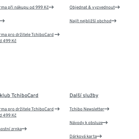
rma při nákupu od 999 Kč
Objednat & vyzvednout
Najít nejbližší obchod
ma pro držitele TchiboCard
d 499 Kč
 klub TchiboCard
Další služby
ma pro držitele TchiboCard
Tchibo Newsletter
d 499 Kč
Návody k obsluze
nostní zrnka
Dárková karta