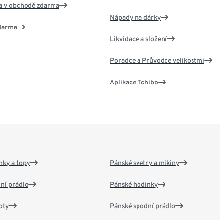
va v obchodě zdarma
Nápady na dárky
zdarma
Likvidace a složení
Poradce a Průvodce velikostmi
Aplikace Tchibo
nky a topy
Pánské svetry a mikiny
ní prádlo
Pánské hodinky
oty
Pánské spodní prádlo