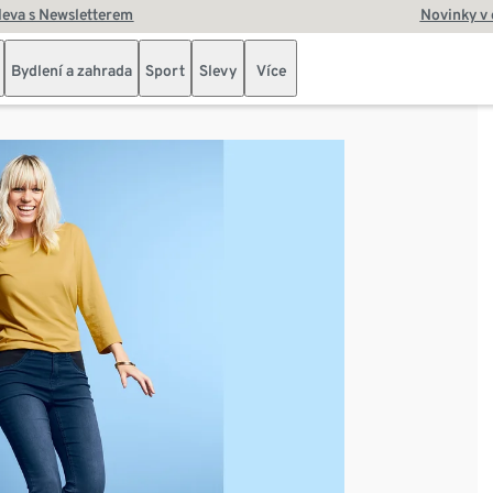
leva s Newsletterem
Novinky v
Bydlení a zahrada
Sport
Slevy
Více