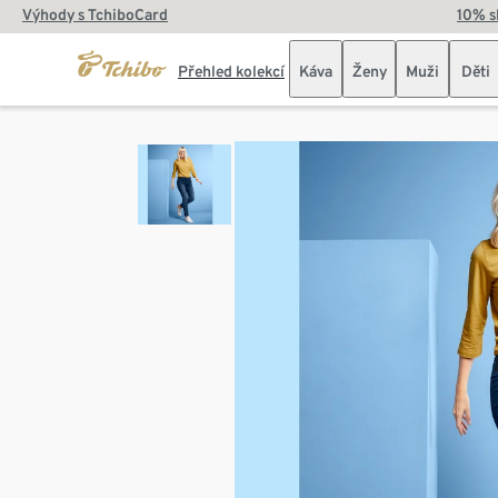
Výhody s TchiboCard
10% s
Přehled kolekcí
Káva
Ženy
Muži
Děti