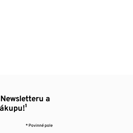
 Newsletteru a
nákupu!¹
* Povinné pole