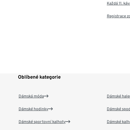
Každá 11. ká
Registrace 
Oblíbené kategorie
Dámská móda
Dámské hale
Dámské hodinky
Dámské spod
Dámské sportovní kalhoty
Dámské kalh