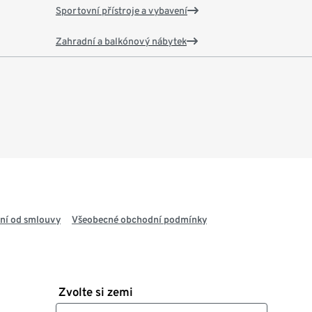
Sportovní přístroje a vybavení
Zahradní a balkónový nábytek
ní od smlouvy
Všeobecné obchodní podmínky
Zvolte si zemi