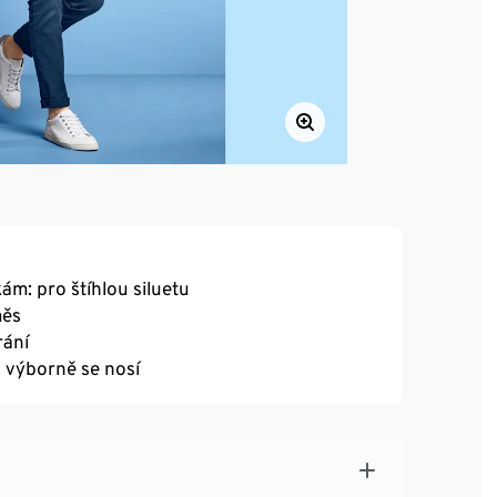
ám: pro štíhlou siluetu
měs
rání
a výborně se nosí