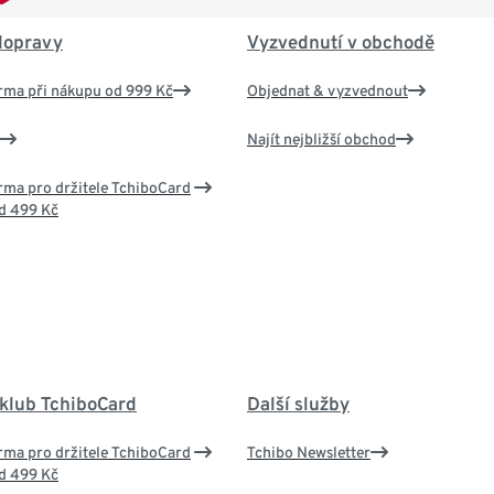
dopravy
Vyzvednutí v obchodě
rma při nákupu od 999 Kč
Objednat & vyzvednout
Najít nejbližší obchod
ma pro držitele TchiboCard
d 499 Kč
 klub TchiboCard
Další služby
ma pro držitele TchiboCard
Tchibo Newsletter
d 499 Kč