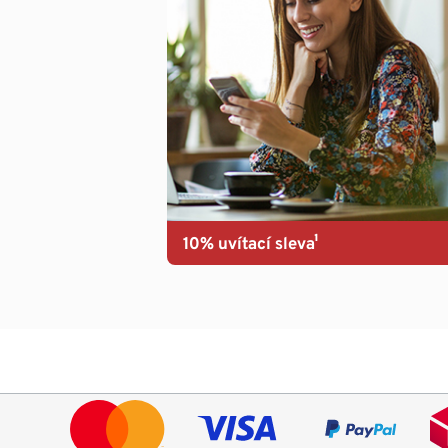
10% uvítací sleva¹