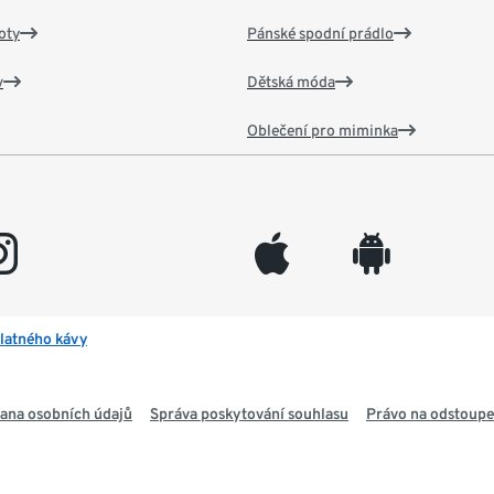
oty
Pánské spodní prádlo
v
Dětská móda
Oblečení pro miminka
gram
appleinc
android
latného kávy
ana osobních údajů
Správa poskytování souhlasu
Právo na odstoupe