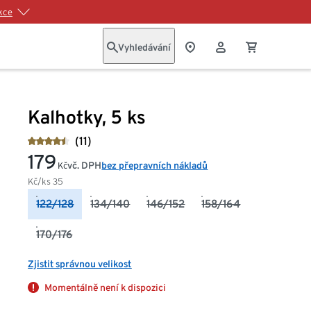
kce
Vyhledávání
Kalhotky, 5 ks
(11)
179
vč. DPH
bez přepravních nákladů
Kč
Kč/ks
35
122/128
134/140
146/152
158/164
170/176
Zjistit správnou velikost
Momentálně není k dispozici