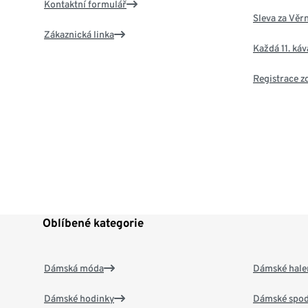
Kontaktní formulář
Sleva za Věr
Zákaznická linka
Každá 11. ká
Registrace 
Oblíbené kategorie
Dámská móda
Dámské hale
Dámské hodinky
Dámské spod