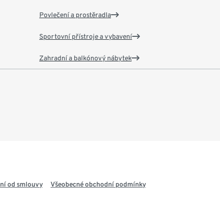
Povlečení a prostěradla
Sportovní přístroje a vybavení
Zahradní a balkónový nábytek
ní od smlouvy
Všeobecné obchodní podmínky