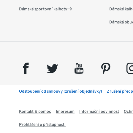
Dámské sportovní kalhoty
Dámské kalh
Dámská obu
facebook
twitter
youtube
pinterest
insta
Odstoupení od smlouvy (zrušení objednávky)
Zrušení předp
Kontakt & pomoc
Impresum
Informační povinnost
Ochr
Prohlášení o přístupnosti