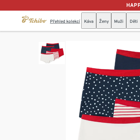
HAPP
Přehled kolekcí
Káva
Ženy
Muži
Děti