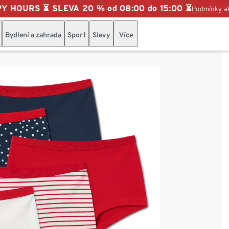
Y HOURS ⏳ SLEVA 20 % od 08:00 do 15:00 ⏳
Podmínky a
Bydlení a zahrada
Sport
Slevy
Více