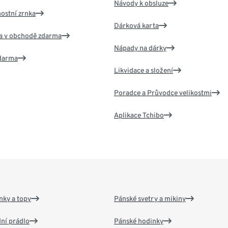
Návody k obsluze
nostní zrnka
Dárková karta
va v obchodě zdarma
Nápady na dárky
zdarma
Likvidace a složení
Poradce a Průvodce velikostmi
Aplikace Tchibo
nky a topy
Pánské svetry a mikiny
ní prádlo
Pánské hodinky