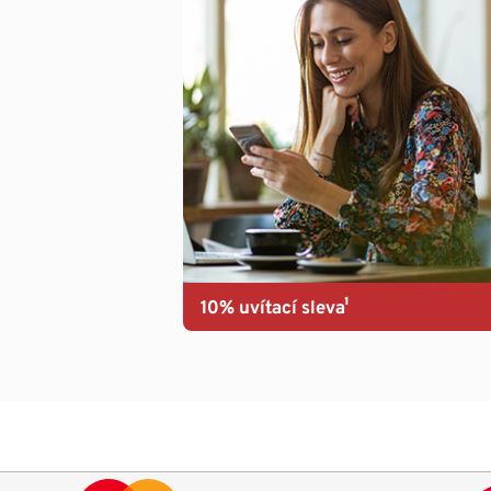
10% uvítací sleva¹