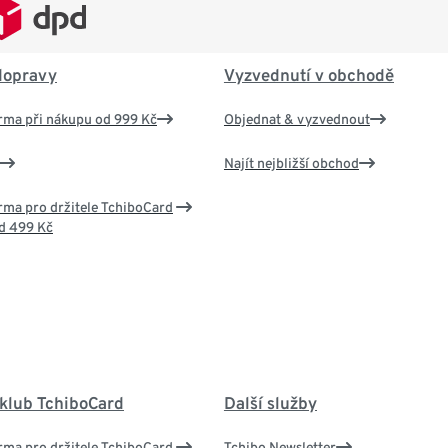
dopravy
Vyzvednutí v obchodě
rma při nákupu od 999 Kč
Objednat & vyzvednout
Najít nejbližší obchod
ma pro držitele TchiboCard
d 499 Kč
 klub TchiboCard
Další služby
ma pro držitele TchiboCard
Tchibo Newsletter