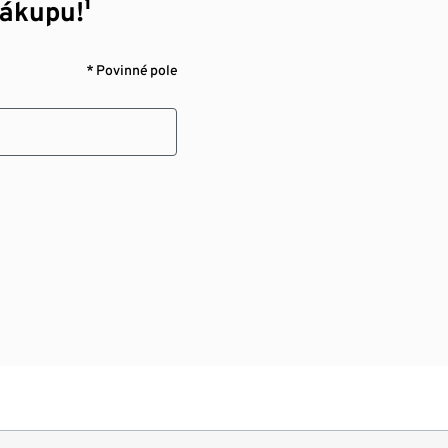
nákupu!¹
* Povinné pole