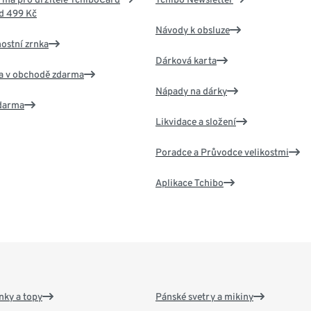
d 499 Kč
Návody k obsluze
nostní zrnka
Dárková karta
va v obchodě zdarma
Nápady na dárky
zdarma
Likvidace a složení
Poradce a Průvodce velikostmi
Aplikace Tchibo
nky a topy
Pánské svetry a mikiny