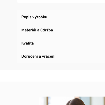
Síťovinová podšívka pro příjemné tělesné kli
Elastický pas se stahovací šňůrkou
Reflexní prvky
Popis výrobku
Unisex
Materiál a údržba
Kvalita
Doručení a vrácení