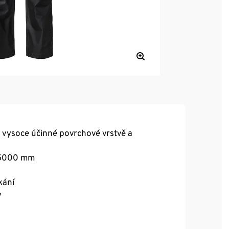
vysoce účinné povrchové vrstvě a
o 5000 mm
kání
y