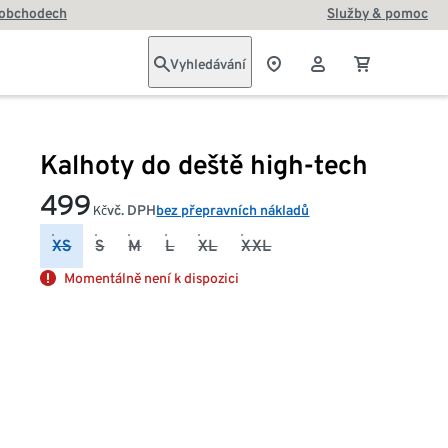
 obchodech
Služby & pomoc
Vyhledávání
Kalhoty do deště high-tech
499
vč. DPH
bez přepravních nákladů
Kč
XS
S
M
L
XL
XXL
Momentálně není k dispozici