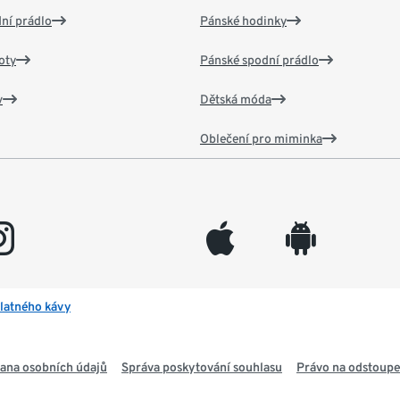
ní prádlo
Pánské hodinky
oty
Pánské spodní prádlo
v
Dětská móda
Oblečení pro miminka
gram
appleinc
android
latného kávy
ana osobních údajů
Správa poskytování souhlasu
Právo na odstoupe