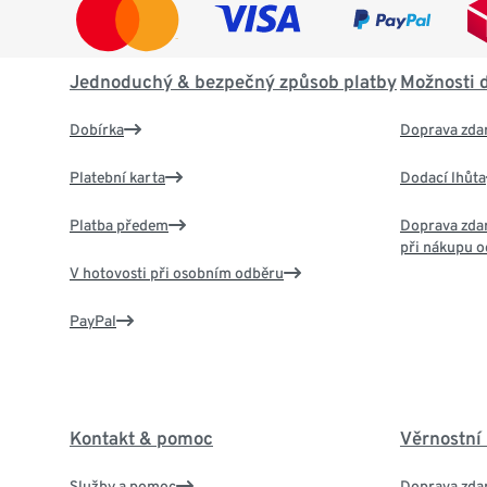
Jednoduchý & bezpečný způsob platby
Možnosti 
Dobírka
Doprava zda
Platební karta
Dodací lhůta
Platba předem
Doprava zdar
při nákupu o
V hotovosti při osobním odběru
PayPal
Kontakt & pomoc
Věrnostní
Služby a pomoc
Doprava zdar