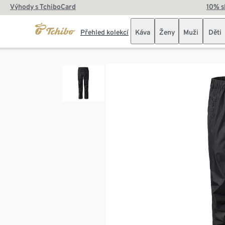
Výhody s TchiboCard
10% s
Přehled kolekcí
Káva
Ženy
Muži
Děti