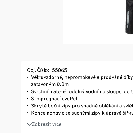
Obj. Číslo: 155065
Větruvzdorné, nepromokavé a prodyšné díky 
zataveným švům
Svrchní materiál odolný vodnímu sloupci d
S impregnací evoPel
Skryté boční zipy pro snadné oblékání a svlé
Konce nohavic se suchými zipy k úpravě šířk
2 boční kapsy na zip
Zobrazit více
Zesílená oblast hýždí z odolného materiálu