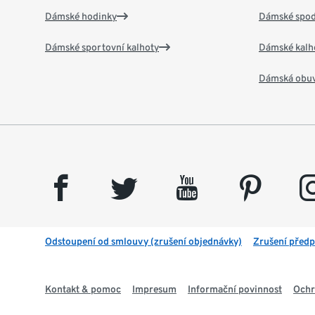
Dámské hodinky
Dámské spod
Dámské sportovní kalhoty
Dámské kalh
Dámská obu
facebook
twitter
youtube
pinterest
insta
Odstoupení od smlouvy (zrušení objednávky)
Zrušení předp
Kontakt & pomoc
Impresum
Informační povinnost
Ochr