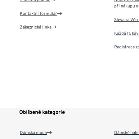
při nákupu o
Kontaktní formulář
Sleva za Věr
Zákaznická linka
Každá 11. ká
Registrace 
Oblíbené kategorie
Dámská móda
Dámské hale