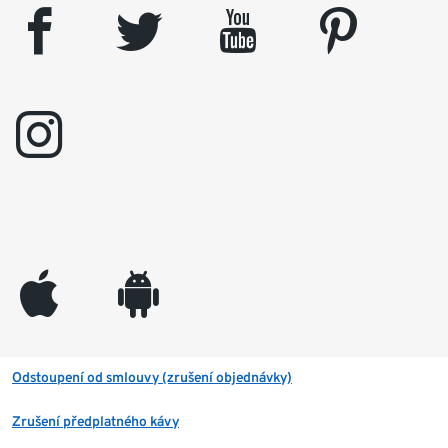
facebook
twitter
youtube
pinterest
instagram
appleinc
android
Odstoupení od smlouvy (zrušení objednávky)
Zrušení předplatného kávy