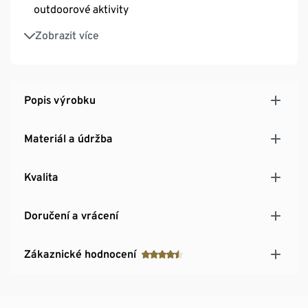
outdoorové aktivity
S reflexním proužkem
Zobrazit více
Nastavitelný elastický opasek se sponou na
zaklapnutí
1 přihrádka na zip
Popis výrobku
Materiál a údržba
Kvalita
Doručení a vrácení
Zákaznické hodnocení