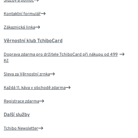
Služby a pomoc
Kontaktní formulář
Zákaznická linka
Věrnostní klub TchiboCard
Doprava zdarma pro držitele TchiboCard při nákupu od 499
Kč
Sleva za Věrnostní zrnka
Každá 11. káva v obchodě zdarma
Registrace zdarma
Další služby
Tchibo Newsletter