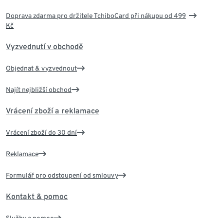
Doprava zdarma pro držitele TchiboCard při nákupu od 499
Kč
Vyzvednutí v obchodě
Objednat & vyzvednout
Najít nejbližší obchod
Vrácení zboží a reklamace
Vrácení zboží do 30 dní
Reklamace
Formulář pro odstoupení od smlouvy
Kontakt & pomoc