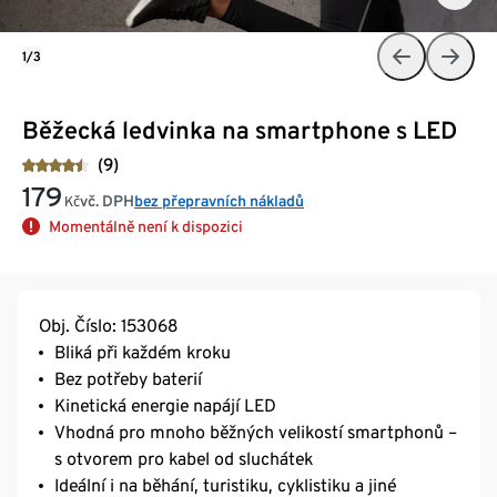
1/3
Běžecká ledvinka na smartphone s LED
(9)
179
vč. DPH
bez přepravních nákladů
Kč
Momentálně není k dispozici
Obj. Číslo: 153068
Bliká při každém kroku
Bez potřeby baterií
Kinetická energie napájí LED
Vhodná pro mnoho běžných velikostí smartphonů –
s otvorem pro kabel od sluchátek
Ideální i na běhání, turistiku, cyklistiku a jiné