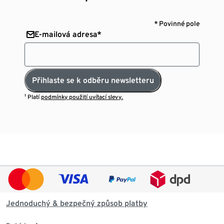
* Povinné pole
E-mailová adresa*
Přihlaste se k odběru newsletteru
¹ Platí
podmínky použití uvítací slevy.
Jednoduchý & bezpečný způsob platby