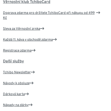
Věrnostní klub TchiboCard
Doprava zdarma pro držitele TchiboCard při nákupu od 499
Kč
Sleva za Věrnostní zrnka
Každá 11. káva v obchodě zdarma
Registrace zdarma
Další služby
Tchibo Newsletter
Návody k obsluze
Dárková karta
Nápady na dárky