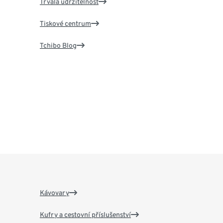
Trvalá udržitelnost
Tiskové centrum
Tchibo Blog
Kávovary
Kufry a cestovní příslušenství