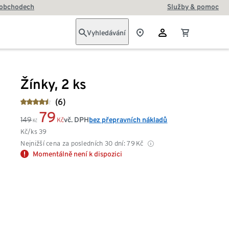
 obchodech
Služby & pomoc
Vyhledávání
Žínky, 2 ks
(6)
79
149
vč. DPH
bez přepravních nákladů
Kč
Kč
Kč/ks
39
Nejnižší cena za posledních 30 dní:
79
Kč
Momentálně není k dispozici