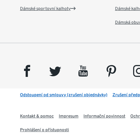
Dámské sportovní kalhoty
Dámské kalh
Dámská obu
facebook
twitter
youtube
pinterest
insta
Odstoupení od smlouvy (zrušení objednávky)
Zrušení předp
Kontakt & pomoc
Impresum
Informační povinnost
Ochr
Prohlášení o přístupnosti