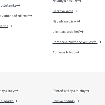
Návody k obsluze
nostní zrnka
Dárková karta
va v obchodě zdarma
Nápady na dárky
zdarma
Likvidace a složení
Poradce a Průvodce velikostmi
Aplikace Tchibo
nky a topy
Pánské svetry a mikiny
ní prádlo
Pánské hodinky