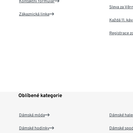
Kontaktní formulář
Sleva za Věr
Zákaznická linka
Každá 11. ká
Registrace 
Oblíbené kategorie
Dámská móda
Dámské hale
Dámské hodinky
Dámské spod