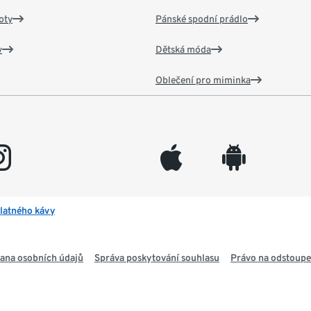
oty
Pánské spodní prádlo
v
Dětská móda
Oblečení pro miminka
gram
appleinc
android
latného kávy
ana osobních údajů
Správa poskytování souhlasu
Právo na odstoupe