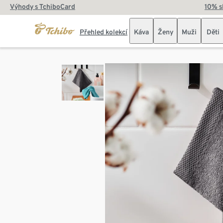
Výhody s TchiboCard
10% s
Přehled kolekcí
Káva
Ženy
Muži
Děti