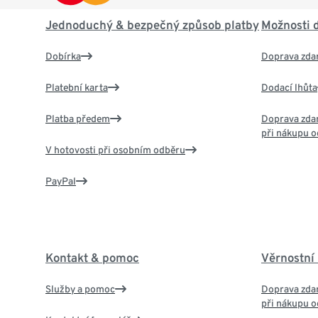
Jednoduchý & bezpečný způsob platby
Možnosti 
Dobírka
Doprava zda
Platební karta
Dodací lhůta
Platba předem
Doprava zdar
při nákupu o
V hotovosti při osobním odběru
PayPal
Kontakt & pomoc
Věrnostní
Služby a pomoc
Doprava zdar
při nákupu o