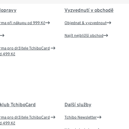
dopravy
Vyzvednutí v obchodě
rma při nákupu od 999 Kč
Objednat & vyzvednout
Najít nejbližší obchod
ma pro držitele TchiboCard
d 499 Kč
 klub TchiboCard
Další služby
ma pro držitele TchiboCard
Tchibo Newsletter
d 499 Kč