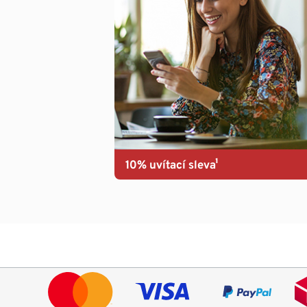
10% uvítací sleva¹