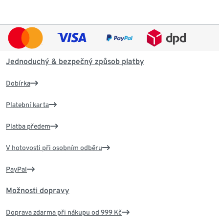
Jednoduchý & bezpečný způsob platby
Dobírka
Platební karta
Platba předem
V hotovosti při osobním odběru
PayPal
Možnosti dopravy
Doprava zdarma při nákupu od 999 Kč