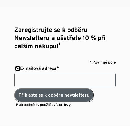
Zaregistrujte se k odběru
Newsletteru a ušetřete 10 % při
dalším nákupu!¹
* Povinné pole
E-mailová adresa*
Přihlaste se k odběru newsletteru
¹ Platí
podmínky použití uvítací slevy.