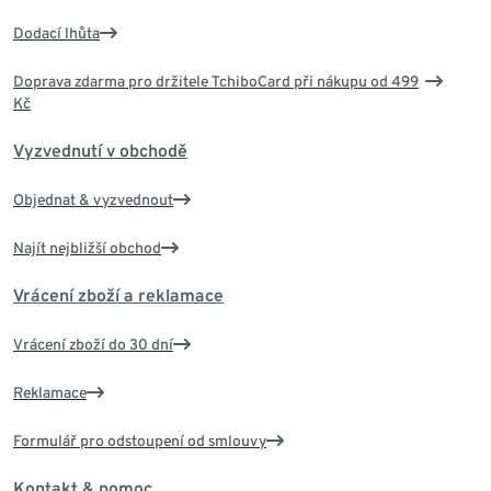
Dodací lhůta
Doprava zdarma pro držitele TchiboCard při nákupu od 499
Kč
Vyzvednutí v obchodě
Objednat & vyzvednout
Najít nejbližší obchod
Vrácení zboží a reklamace
Vrácení zboží do 30 dní
Reklamace
Formulář pro odstoupení od smlouvy
Kontakt & pomoc