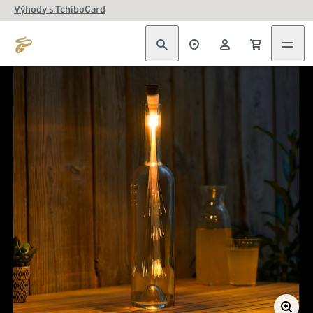
Výhody s TchiboCard