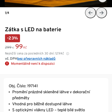
1/4
Zátka s LED na baterie
-23%
99
299
Kč
Kč
Nejnižší cena za posledních 30 dní:
129
Kč
vč. DPH
bez přepravních nákladů
Momentálně není k dispozici
Obj. Číslo: 197141
Promění prázdné skleněné láhve v dekorační
předměty
Vhodná pro běžně dostupné láhve
S optickými vlákny LED – teplé bílé světlo