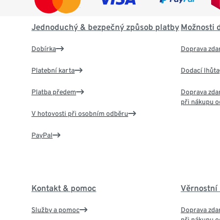
Jednoduchý & bezpečný způsob platby
Možnosti 
Dobírka
Doprava zda
Platební karta
Dodací lhůta
Platba předem
Doprava zdar
při nákupu o
V hotovosti při osobním odběru
PayPal
Kontakt & pomoc
Věrnostní
Služby a pomoc
Doprava zdar
při nákupu o