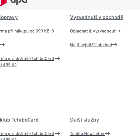
dopravy
Vyzvednutí v obchodě
rma při nákupu od 999 Kč
Objednat & vyzvednout
Najít nejbližší obchod
ma pro držitele TchiboCard
d 499 Kč
 klub TchiboCard
Další služby
ma pro držitele TchiboCard
Tchibo Newsletter
d 499 Kč