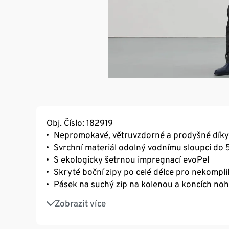
Obj. Číslo: 182919
Nepromokavé, větruvzdorné a prodyšné díky
Svrchní materiál odolný vodnímu sloupci do
S ekologicky šetrnou impregnací evoPel
Skryté boční zipy po celé délce pro nekompli
Pásek na suchý zip na kolenou a koncích noh
2 boční kapsy na zip
Zobrazit více
Zesílená oblast hýždí z odolného materiálu
Podšívka ze síťoviny pro příjemné tělesné kli