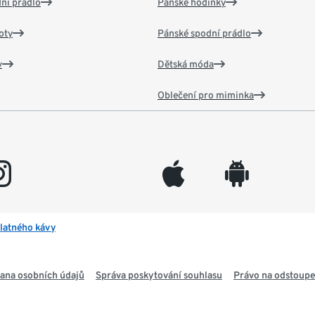
ní prádlo
Pánské hodinky
oty
Pánské spodní prádlo
v
Dětská móda
Oblečení pro miminka
gram
appleinc
android
latného kávy
ana osobních údajů
Správa poskytování souhlasu
Právo na odstoupe