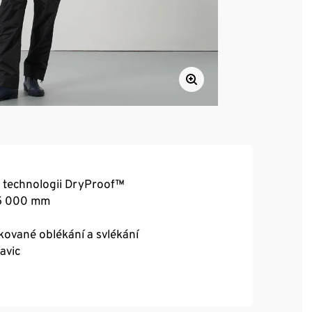
 technologii DryProof™
 5 000 mm
kované oblékání a svlékání
avic
ma