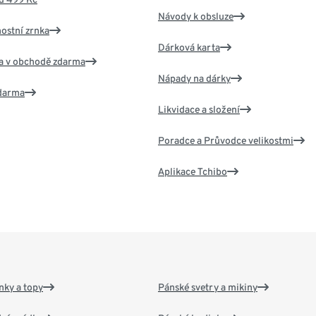
Návody k obsluze
nostní zrnka
Dárková karta
va v obchodě zdarma
Nápady na dárky
zdarma
Likvidace a složení
Poradce a Průvodce velikostmi
Aplikace Tchibo
nky a topy
Pánské svetry a mikiny