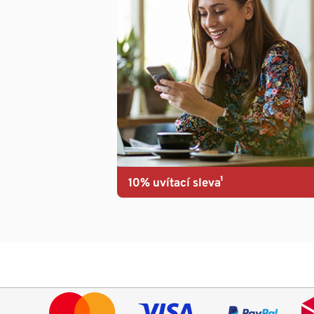
10% uvítací sleva¹