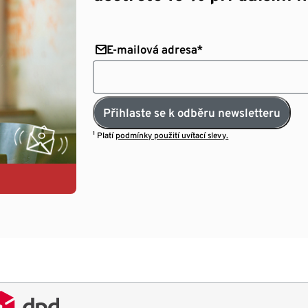
E-mailová adresa*
Přihlaste se k odběru newsletteru
¹ Platí
podmínky použití uvítací slevy.