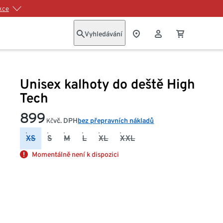
kce
Vyhledávání
Unisex kalhoty do deště High
Tech
899
vč. DPH
bez přepravních nákladů
Kč
XS
S
M
L
XL
XXL
Momentálně není k dispozici