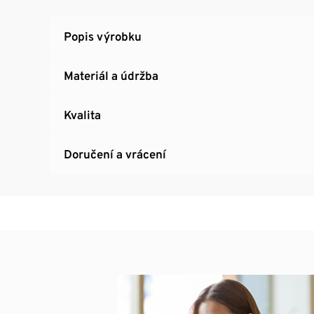
Elastický pas se stahovací šňůrkou
Reflexní designové prvky
Popis výrobku
Materiál a údržba
Kvalita
Doručení a vrácení