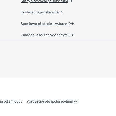
Kufry a cestovní příslušenství
Povlečení a prostěradla
Sportovní přístroje a vybavení
Zahradní a balkónový nábytek
ní od smlouvy
Všeobecné obchodní podmínky