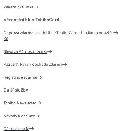
Zákaznická linka
Věrnostní klub TchiboCard
Doprava zdarma pro držitele TchiboCard při nákupu od 499
Kč
Sleva za Věrnostní zrnka
Každá 11. káva v obchodě zdarma
Registrace zdarma
Další služby
Tchibo Newsletter
Návody k obsluze
Dárková karta