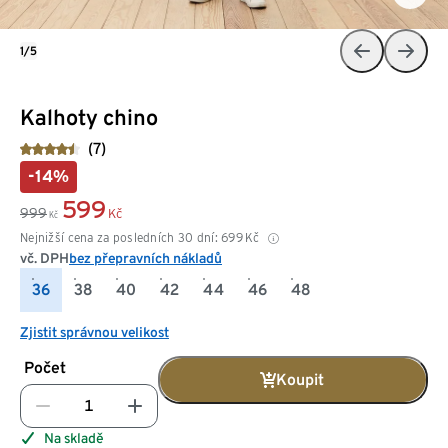
1/5
Kalhoty chino
(7)
-14%
599
999
Kč
Kč
Nejnižší cena za posledních 30 dní:
699
Kč
vč. DPH
bez přepravních nákladů
36
38
40
42
44
46
48
Zjistit správnou velikost
Počet
Koupit
Na skladě