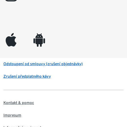
appleinc
android
Odstoupení od smlouvy (zrušení objednávky)
Zrušení předplatného kávy
Kontakt & pomoc
Impresum