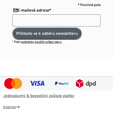
* Povinné pole
E-mailová adresa*
Přihlaste se k odběru newsletteru
¹ Platí
podmínky použití uvítací slevy.
Jednoduchý & bezpečný způsob platby
Dobírka