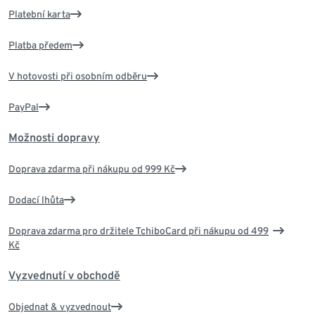
Platební karta
Platba předem
V hotovosti při osobním odběru
PayPal
Možnosti dopravy
Doprava zdarma při nákupu od 999 Kč
Dodací lhůta
Doprava zdarma pro držitele TchiboCard při nákupu od 499
Kč
Vyzvednutí v obchodě
Objednat & vyzvednout