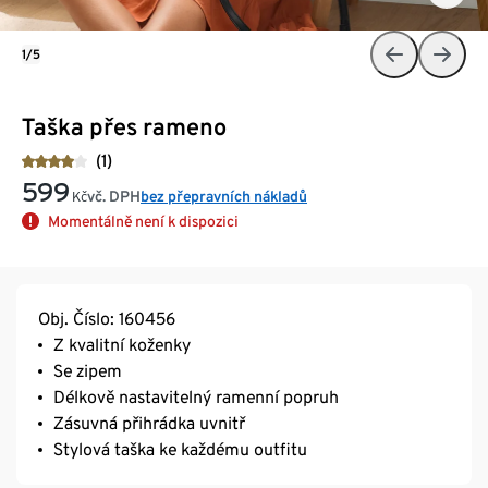
1/5
Taška přes rameno
(1)
599
vč. DPH
bez přepravních nákladů
Kč
Momentálně není k dispozici
Obj. Číslo: 160456
Z kvalitní koženky
Se zipem
Délkově nastavitelný ramenní popruh
Zásuvná přihrádka uvnitř
Stylová taška ke každému outfitu