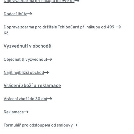
Doprava zdarma při nákupu od 999 Kč
Dodací lhůta
Doprava zdarma pro držitele TchiboCard při nákupu od 499
Kč
Vyzvednutí v obchodě
Objednat & vyzvednout
Najít nejbližší obchod
Vrácení zboží a reklamace
Vrácení zboží do 30 dní
Reklamace
Formulář pro odstoupení od smlouvy