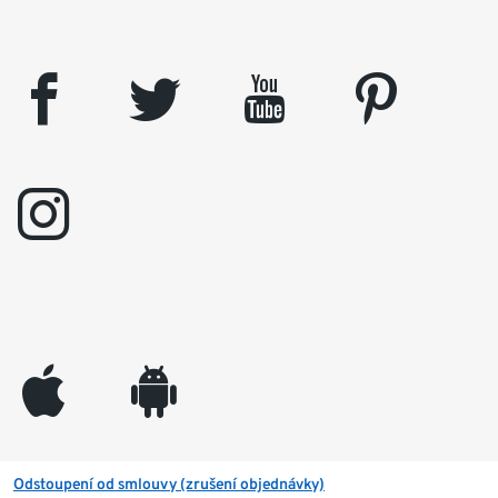
facebook
twitter
youtube
pinterest
instagram
appleinc
android
Odstoupení od smlouvy (zrušení objednávky)