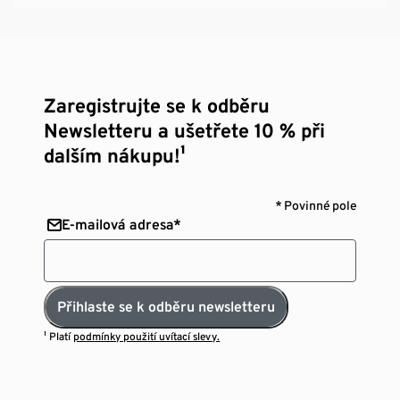
Zaregistrujte se k odběru
Newsletteru a ušetřete 10 % při
dalším nákupu!¹
* Povinné pole
E-mailová adresa*
Přihlaste se k odběru newsletteru
¹ Platí
podmínky použití uvítací slevy.