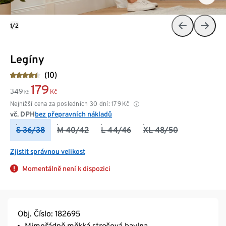
1/2
Legíny
(10)
179
349
Kč
Kč
Nejnižší cena za posledních 30 dní:
179
Kč
vč. DPH
bez přepravních nákladů
S 36/38
M 40/42
L 44/46
XL 48/50
Zjistit správnou velikost
Momentálně není k dispozici
Obj. Číslo: 182695
Mimořádně měkká strečová bavlna