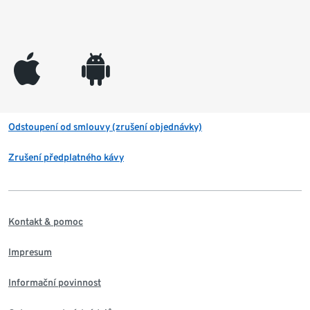
appleinc
android
Odstoupení od smlouvy (zrušení objednávky)
Zrušení předplatného kávy
Kontakt & pomoc
Impresum
Informační povinnost