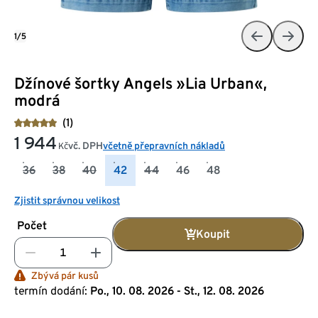
1/5
Džínové šortky Angels »Lia Urban«,
modrá
(1)
1 944
vč. DPH
včetně přepravních nákladů
Kč
36
38
40
42
44
46
48
Zjistit správnou velikost
Počet
Koupit
Zbývá pár kusů
termín dodání:
Po., 10. 08. 2026 - St., 12. 08. 2026