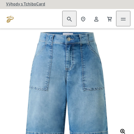
Výhody s TchiboCard