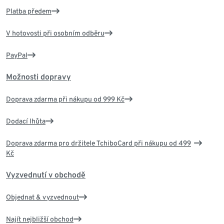
Platba předem
V hotovosti při osobním odběru
PayPal
Možnosti dopravy
Doprava zdarma při nákupu od 999 Kč
Dodací lhůta
Doprava zdarma pro držitele TchiboCard při nákupu od 499
Kč
Vyzvednutí v obchodě
Objednat & vyzvednout
Najít nejbližší obchod