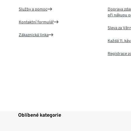
Služby a pomoc
Doprava zdar
při nákupu o
Kontaktní formulář
Sleva za Věr
Zákaznická linka
Každá 11. ká
Registrace 
Oblíbené kategorie