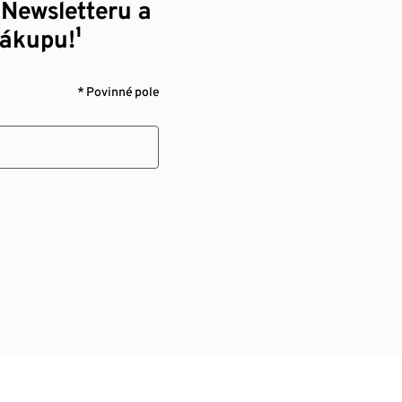
 Newsletteru a
nákupu!¹
* Povinné pole