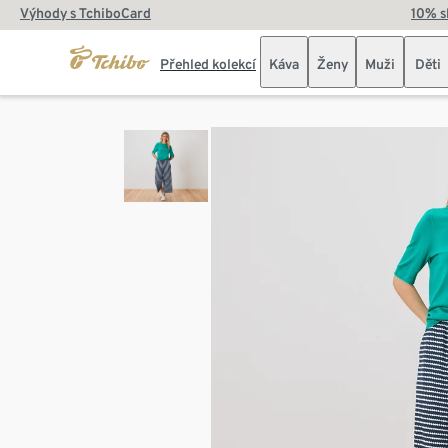
Výhody s TchiboCard
10% s
Přehled kolekcí
Káva
Ženy
Muži
Děti