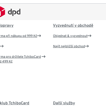
dopravy
Vyzvednutí v obchodě
rma při nákupu od 999 Kč
Objednat & vyzvednout
Najít nejbližší obchod
ma pro držitele TchiboCard
d 499 Kč
 klub TchiboCard
Další služby