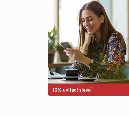
10% uvítací sleva¹