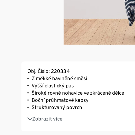
Obj. Číslo: 220334
Z měkké bavlněné směsi
Vyšší elastický pas
Široké rovné nohavice ve zkrácené délce
Boční průhmatové kapsy
Strukturovaný povrch
S elastanem: dobře drží tvar, perfektně sedí 
Zobrazit více