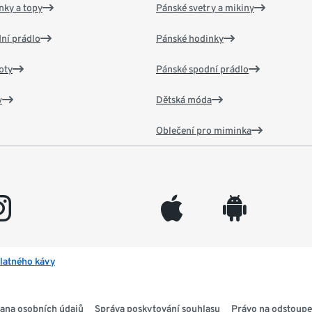
nky a topy
Pánské svetry a mikiny
ní prádlo
Pánské hodinky
oty
Pánské spodní prádlo
v
Dětská móda
Oblečení pro miminka
gram
appleinc
android
latného kávy
ana osobních údajů
Správa poskytování souhlasu
Právo na odstoupe