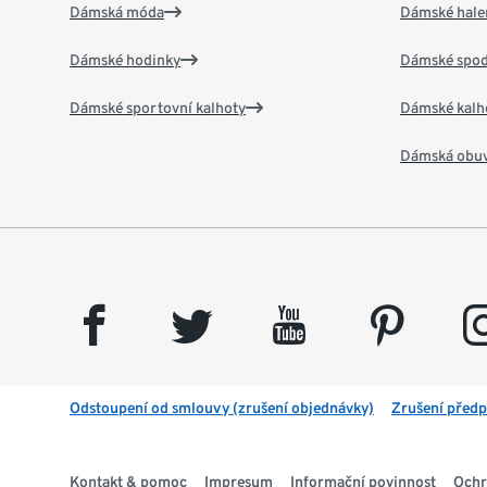
Dámská móda
Dámské hale
Dámské hodinky
Dámské spod
Dámské sportovní kalhoty
Dámské kalh
Dámská obu
facebook
twitter
youtube
pinterest
insta
Odstoupení od smlouvy (zrušení objednávky)
Zrušení předp
Kontakt & pomoc
Impresum
Informační povinnost
Ochr