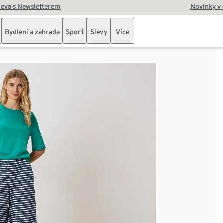
leva s Newsletterem
Novinky v
Bydlení a zahrada
Sport
Slevy
Více