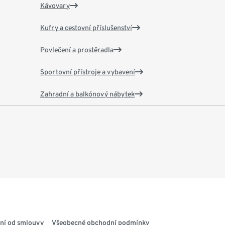
Kávovary
Kufry a cestovní příslušenství
Povlečení a prostěradla
Sportovní přístroje a vybavení
Zahradní a balkónový nábytek
ní od smlouvy
Všeobecné obchodní podmínky