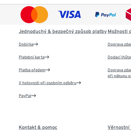
Jednoduchý & bezpečný způsob platby
Možnosti 
Dobírka
Doprava zda
Platební karta
Dodací lhůta
Platba předem
Doprava zdar
při nákupu o
V hotovosti při osobním odběru
PayPal
Kontakt & pomoc
Věrnostní