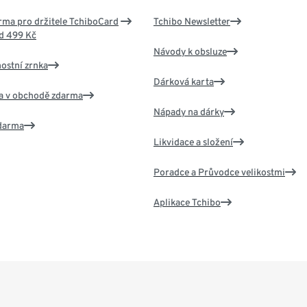
ma pro držitele TchiboCard
Tchibo Newsletter
d 499 Kč
Návody k obsluze
nostní zrnka
Dárková karta
va v obchodě zdarma
Nápady na dárky
zdarma
Likvidace a složení
Poradce a Průvodce velikostmi
Aplikace Tchibo