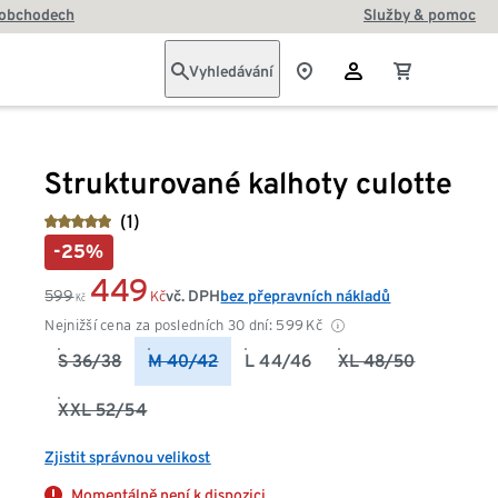
 obchodech
Služby & pomoc
Vyhledávání
Strukturované kalhoty culotte
(1)
-25%
449
599
vč. DPH
bez přepravních nákladů
Kč
Kč
Nejnižší cena za posledních 30 dní:
599
Kč
S 36/38
M 40/42
L 44/46
XL 48/50
XXL 52/54
Zjistit správnou velikost
Momentálně není k dispozici