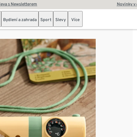
leva s Newsletterem
Novinky v
Bydlení a zahrada
Sport
Slevy
Více