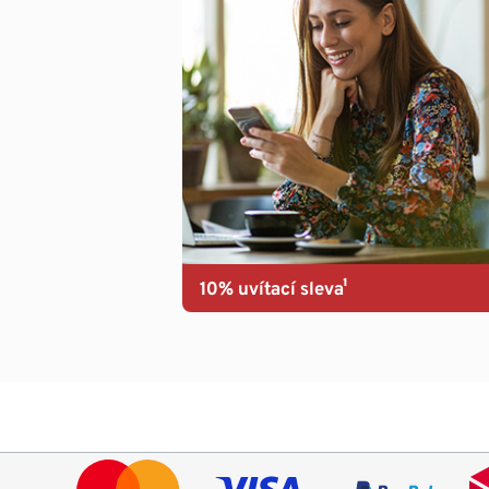
10% uvítací sleva¹