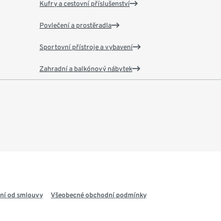
Kufry a cestovní příslušenství
Povlečení a prostěradla
Sportovní přístroje a vybavení
Zahradní a balkónový nábytek
ní od smlouvy
Všeobecné obchodní podmínky