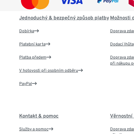
Jednoduchý & bezpečný způsob platby
Možnosti 
Dobírka
Doprava zda
Platební karta
Dodací lhůta
Platba předem
Doprava zdar
při nákupu o
V hotovosti při osobním odběru
PayPal
Kontakt & pomoc
Věrnostní
Služby a pomoc
Doprava zdar