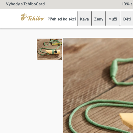
Výhody s TchiboCard
10% s
Přehled kolekcí
Káva
Ženy
Muži
Děti