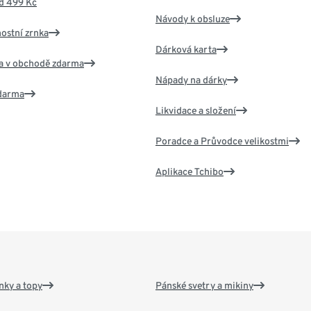
d 499 Kč
Návody k obsluze
nostní zrnka
Dárková karta
va v obchodě zdarma
Nápady na dárky
zdarma
Likvidace a složení
Poradce a Průvodce velikostmi
Aplikace Tchibo
nky a topy
Pánské svetry a mikiny