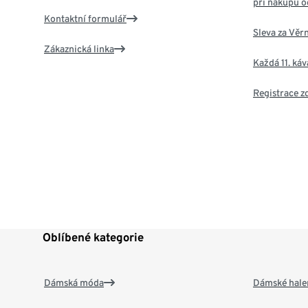
při nákupu o
Kontaktní formulář
Sleva za Věr
Zákaznická linka
Každá 11. ká
Registrace 
Oblíbené kategorie
Dámská móda
Dámské hale