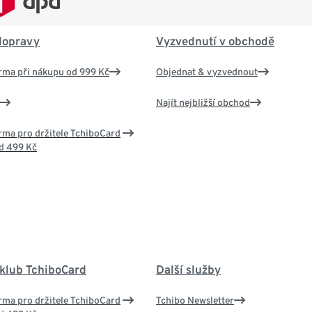
dopravy
Vyzvednutí v obchodě
rma při nákupu od 999 Kč
Objednat & vyzvednout
Najít nejbližší obchod
ma pro držitele TchiboCard
d 499 Kč
 klub TchiboCard
Další služby
ma pro držitele TchiboCard
Tchibo Newsletter