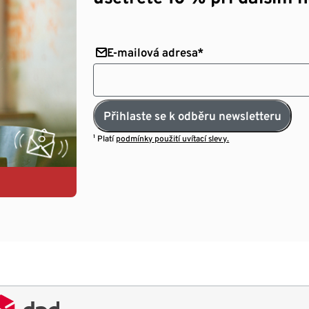
E-mailová adresa*
Přihlaste se k odběru newsletteru
¹ Platí
podmínky použití uvítací slevy.