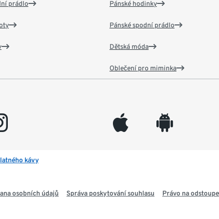
ní prádlo
Pánské hodinky
oty
Pánské spodní prádlo
v
Dětská móda
Oblečení pro miminka
gram
appleinc
android
latného kávy
ana osobních údajů
Správa poskytování souhlasu
Právo na odstoupe