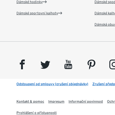
Dámské hodinky
Dámské spod
Dámské sportovní kalhoty
Dámské kalh
Dámská obu
facebook
twitter
youtube
pinterest
insta
Odstoupení od smlouvy (zrušení objednávky)
Zrušení předp
Kontakt & pomoc
Impresum
Informační povinnost
Ochr
Prohlášení o přístupnosti