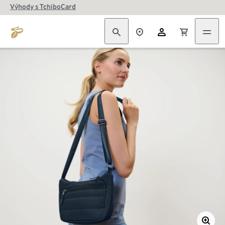
Výhody s TchiboCard