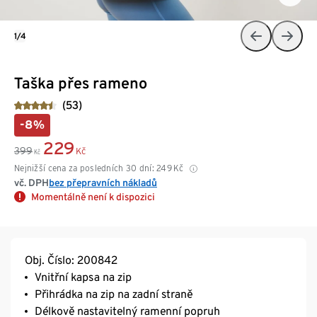
1/4
Taška přes rameno
(53)
-8%
229
399
Kč
Kč
Nejnižší cena za posledních 30 dní:
249
Kč
vč. DPH
bez přepravních nákladů
Momentálně není k dispozici
Obj. Číslo: 200842
Vnitřní kapsa na zip
Přihrádka na zip na zadní straně
Délkově nastavitelný ramenní popruh