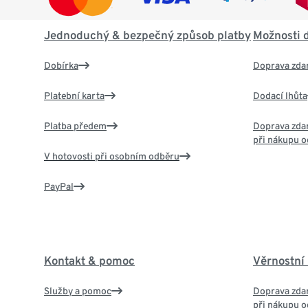
Jednoduchý & bezpečný způsob platby
Možnosti 
Dobírka
Doprava zda
Platební karta
Dodací lhůta
Platba předem
Doprava zdar
při nákupu o
V hotovosti při osobním odběru
PayPal
Kontakt & pomoc
Věrnostní
Služby a pomoc
Doprava zdar
při nákupu o