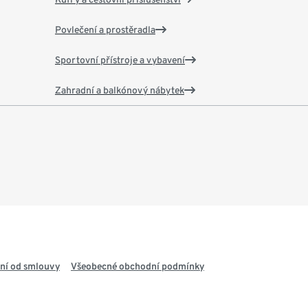
Povlečení a prostěradla
Sportovní přístroje a vybavení
Zahradní a balkónový nábytek
ní od smlouvy
Všeobecné obchodní podmínky