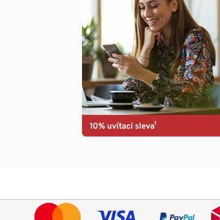
10% uvítací sleva¹