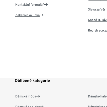
Kontaktní formulář
Sleva za Věr
Zákaznická linka
Každá 11. ká
Registrace 
Oblíbené kategorie
Dámská móda
Dámské hale
Dámské hodinky
Dámské spod