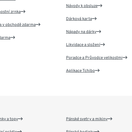
Návody k obsluze
nostní zrnka
Dárková karta
va v obchodě zdarma
Nápady na dárky
zdarma
Likvidace a složení
Poradce a Průvodce velikostmi
Aplikace Tchibo
nky a topy
Pánské svetry a mikiny
ní prádlo
Pánské hodinky