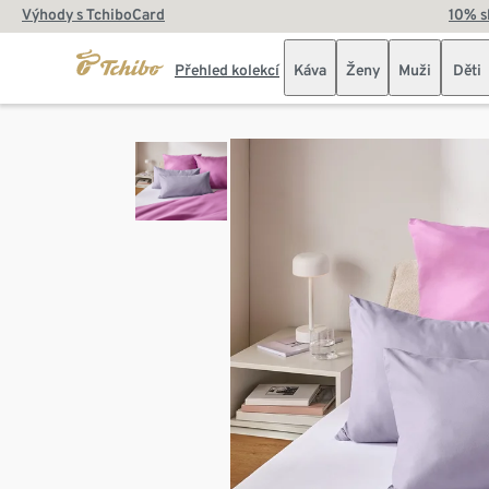
Výhody s TchiboCard
10% s
Přehled kolekcí
Káva
Ženy
Muži
Děti