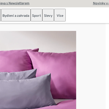
leva s Newsletterem
Novinky v
Bydlení a zahrada
Sport
Slevy
Více