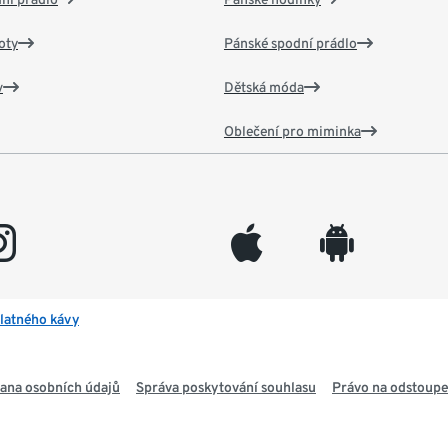
oty
Pánské spodní prádlo
v
Dětská móda
Oblečení pro miminka
gram
appleinc
android
latného kávy
ana osobních údajů
Správa poskytování souhlasu
Právo na odstoupe