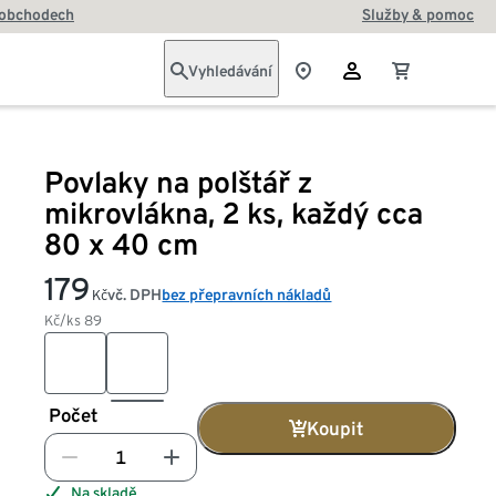
 obchodech
Služby & pomoc
Vyhledávání
Povlaky na polštář z
mikrovlákna, 2 ks, každý cca
80 x 40 cm
179
vč. DPH
bez přepravních nákladů
Kč
Kč/ks
89
Počet
Koupit
Na skladě