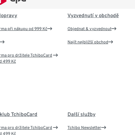
dopravy
Vyzvednutí v obchodě
rma při nákupu od 999 Kč
Objednat & vyzvednout
Najít nejbližší obchod
ma pro držitele TchiboCard
d 499 Kč
 klub TchiboCard
Další služby
ma pro držitele TchiboCard
Tchibo Newsletter
d 499 Kč