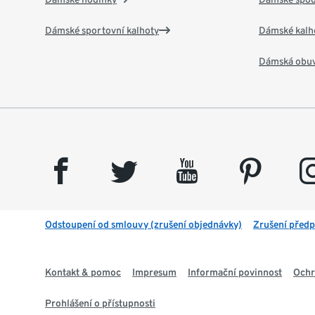
Dámské sportovní kalhoty
Dámské kalh
Dámská obu
facebook
twitter
youtube
pinterest
insta
Odstoupení od smlouvy (zrušení objednávky)
Zrušení předp
Kontakt & pomoc
Impresum
Informační povinnost
Ochr
Prohlášení o přístupnosti