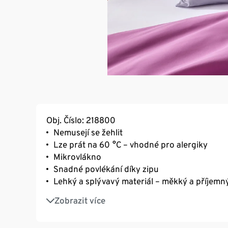
Obj. Číslo: 218800
Nemusejí se žehlit
Lze prát na 60 °C – vhodné pro alergiky
Mikrovlákno
Snadné povlékání díky zipu
Lehký a splývavý materiál – měkký a příjem
Rychleschnoucí
Zobrazit více