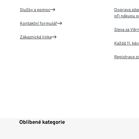
Služby a pomoc
Doprava zdar
při nákupu o
Kontaktní formulář
Sleva za Věr
Zákaznická linka
Každá 11. ká
Registrace 
Oblíbené kategorie