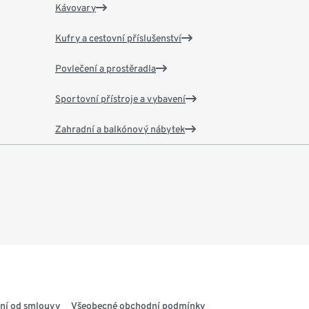
Kávovary
Kufry a cestovní příslušenství
Povlečení a prostěradla
Sportovní přístroje a vybavení
Zahradní a balkónový nábytek
ní od smlouvy
Všeobecné obchodní podmínky