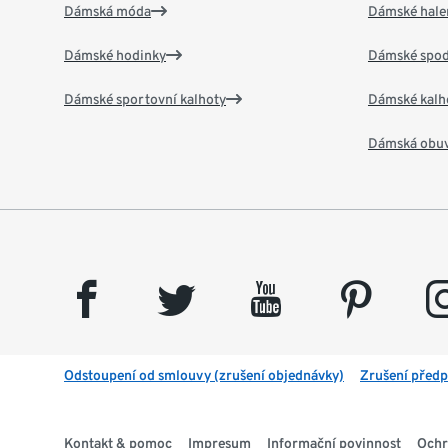
Dámská móda
Dámské hale
Dámské hodinky
Dámské spod
Dámské sportovní kalhoty
Dámské kalh
Dámská obu
facebook
twitter
youtube
pinterest
insta
Odstoupení od smlouvy (zrušení objednávky)
Zrušení předp
Kontakt & pomoc
Impresum
Informační povinnost
Ochr