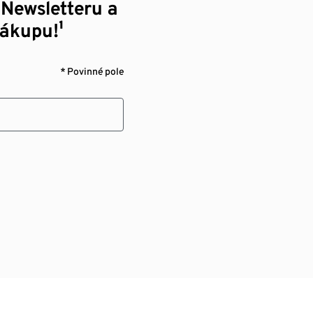
 Newsletteru a
nákupu!¹
* Povinné pole