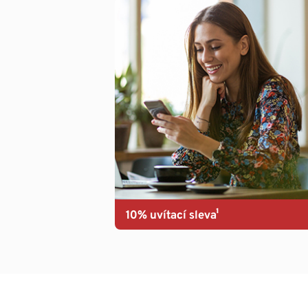
10% uvítací sleva¹