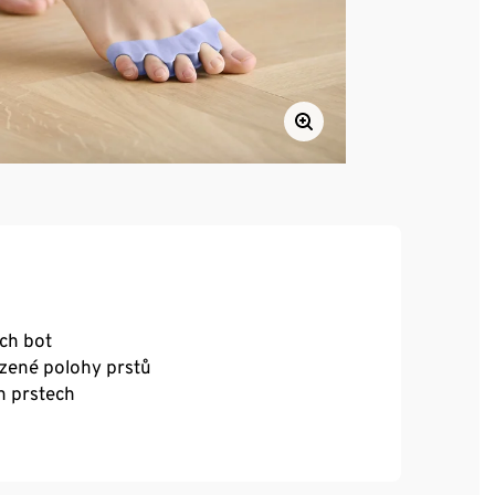
ých bot
ozené polohy prstů
h prstech
inami