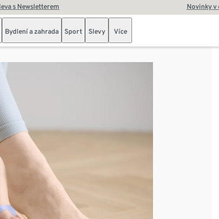
leva s Newsletterem
Novinky v
Bydlení a zahrada
Sport
Slevy
Více