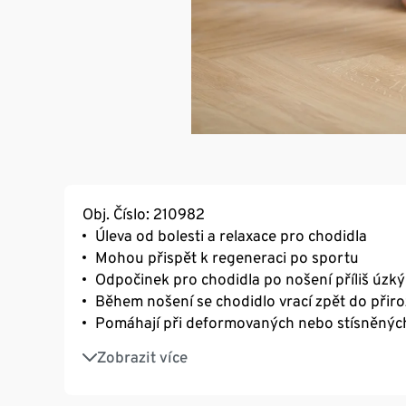
Obj. Číslo: 210982
Úleva od bolesti a relaxace pro chodidla
Mohou přispět k regeneraci po sportu
Odpočinek pro chodidla po nošení příliš úzk
Během nošení se chodidlo vrací zpět do přir
Pomáhají při deformovaných nebo stísněnýc
Během nošení korigují křivé prsty
Zobrazit více
Redukují mechanické odírání
Na ochranu před podrážděním kůže a odřen