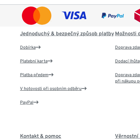
Jednoduchý & bezpečný způsob platby
Možnosti 
Dobírka
Doprava zda
Platební karta
Dodací lhůta
Platba předem
Doprava zdar
při nákupu o
V hotovosti při osobním odběru
PayPal
Kontakt & pomoc
Věrnostní