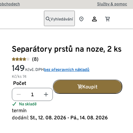
 obchodech
Služby & pomoc
Vyhledávání
Separátory prstů na noze, 2 ks
(8)
149
vč. DPH
bez přepravních nákladů
Kč
Kč/ks
74
Počet
Koupit
Na skladě
termín
dodání:
St., 12. 08. 2026 - Pá., 14. 08. 2026