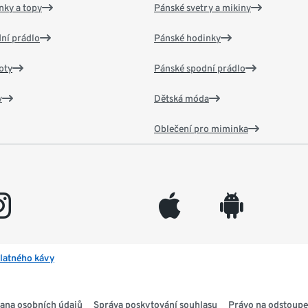
nky a topy
Pánské svetry a mikiny
ní prádlo
Pánské hodinky
oty
Pánské spodní prádlo
v
Dětská móda
Oblečení pro miminka
gram
appleinc
android
latného kávy
ana osobních údajů
Správa poskytování souhlasu
Právo na odstoupe