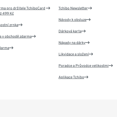
ma pro držitele TchiboCard
Tchibo Newsletter
d 499 Kč
Návody k obsluze
nostní zrnka
Dárková karta
va v obchodě zdarma
Nápady na dárky
zdarma
Likvidace a složení
Poradce a Průvodce velikostmi
Aplikace Tchibo