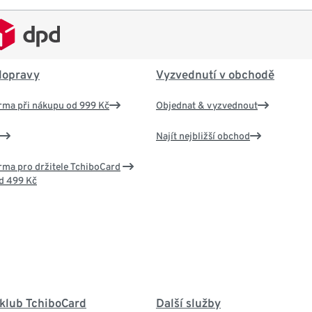
dopravy
Vyzvednutí v obchodě
rma při nákupu od 999 Kč
Objednat & vyzvednout
Najít nejbližší obchod
ma pro držitele TchiboCard
d 499 Kč
 klub TchiboCard
Další služby