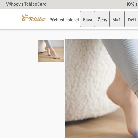
Výhody s TchiboCard
10% s
Přehled kolekcí
Káva
Ženy
Muži
Děti