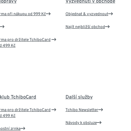
dopravy
Vyzvednutí v obchodě
rma při nákupu od 999 Kč
Objednat & vyzvednout
Najít nejbližší obchod
ma pro držitele TchiboCard
d 499 Kč
 klub TchiboCard
Další služby
ma pro držitele TchiboCard
Tchibo Newsletter
d 499 Kč
Návody k obsluze
nostní zrnka