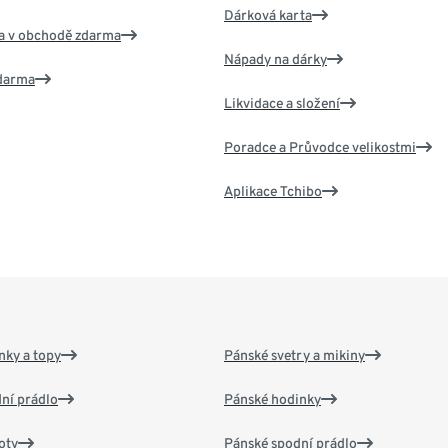
Dárková karta
va v obchodě zdarma
Nápady na dárky
zdarma
Likvidace a složení
Poradce a Průvodce velikostmi
Aplikace Tchibo
nky a topy
Pánské svetry a mikiny
ní prádlo
Pánské hodinky
oty
Pánské spodní prádlo