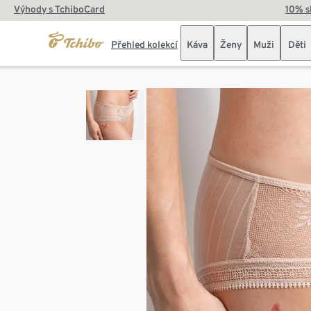
Výhody s TchiboCard
10% s
Přehled kolekcí
Káva
Ženy
Muži
Děti