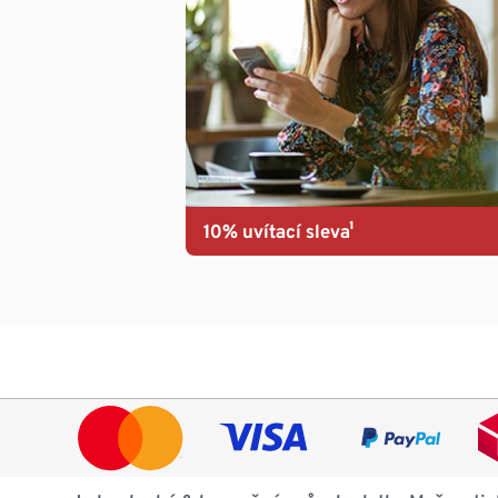
10% uvítací sleva¹