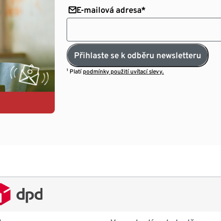
E-mailová adresa*
Přihlaste se k odběru newsletteru
¹ Platí
podmínky použití uvítací slevy.