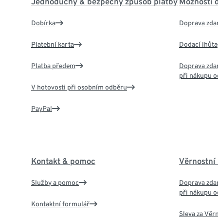
Jednoduchý & bezpečný způsob platby
Možnosti 
Dobírka
Doprava zda
Platební karta
Dodací lhůta
Platba předem
Doprava zdar
při nákupu o
V hotovosti při osobním odběru
PayPal
Kontakt & pomoc
Věrnostní
Služby a pomoc
Doprava zdar
při nákupu o
Kontaktní formulář
Sleva za Věr