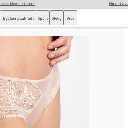
leva s Newsletterem
Novinky v
Bydlení a zahrada
Sport
Slevy
Více