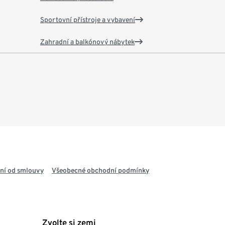
Sportovní přístroje a vybavení
Zahradní a balkónový nábytek
ní od smlouvy
Všeobecné obchodní podmínky
Zvolte si zemi