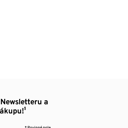
 Newsletteru a
nákupu!¹
* Povinné pole