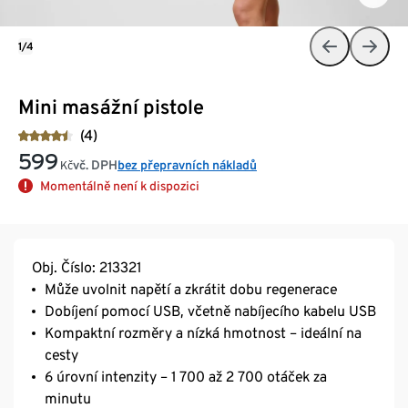
1/4
Mini masážní pistole
(4)
599
vč. DPH
bez přepravních nákladů
Kč
Momentálně není k dispozici
Obj. Číslo: 213321
Může uvolnit napětí a zkrátit dobu regenerace
Dobíjení pomocí USB, včetně nabíjecího kabelu USB
Kompaktní rozměry a nízká hmotnost – ideální na
cesty
6 úrovní intenzity – 1 700 až 2 700 otáček za
minutu