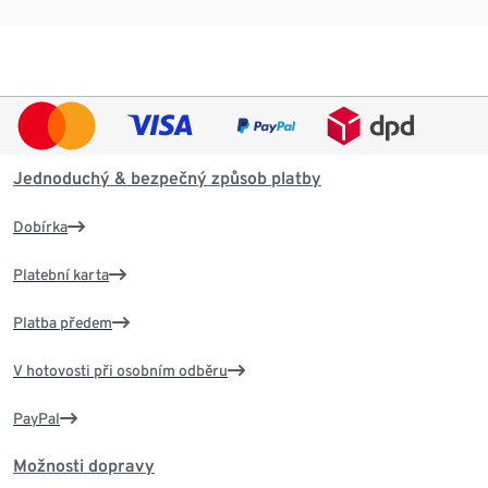
Jednoduchý & bezpečný způsob platby
Dobírka
Platební karta
Platba předem
V hotovosti při osobním odběru
PayPal
Možnosti dopravy