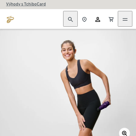
Výhody s TchiboCard