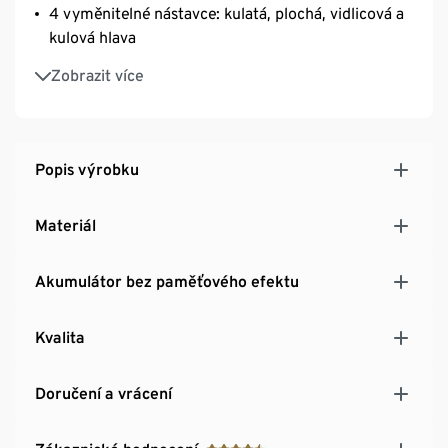
4 vyměnitelné nástavce: kulatá, plochá, vidlicová a
kulová hlava
Výdrž baterie až 3 hodiny
Zobrazit více
Včetně úložného sáčku
Popis výrobku
Materiál
Akumulátor bez paměťového efektu
Kvalita
Doručení a vrácení