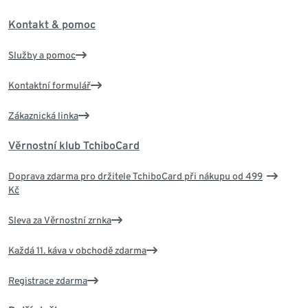
Kontakt & pomoc
Služby a pomoc
Kontaktní formulář
Zákaznická linka
Věrnostní klub TchiboCard
Doprava zdarma pro držitele TchiboCard při nákupu od 499
Kč
Sleva za Věrnostní zrnka
Každá 11. káva v obchodě zdarma
Registrace zdarma