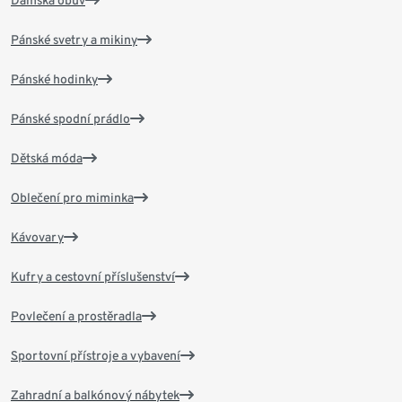
Dámská obuv
Pánské svetry a mikiny
Pánské hodinky
Pánské spodní prádlo
Dětská móda
Oblečení pro miminka
Kávovary
Kufry a cestovní příslušenství
Povlečení a prostěradla
Sportovní přístroje a vybavení
Zahradní a balkónový nábytek