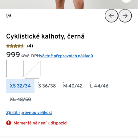
1/6
Cyklistické kalhoty, černá
(4)
999
vč. DPH
včetně přepravních nákladů
Kč
XS 32/34
S 36/38
M 40/42
L 44/46
XL 48/50
Zjistit správnou velikost
Momentálně není k dispozici