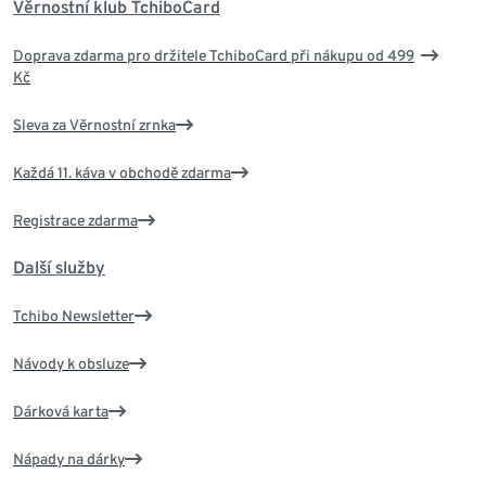
Věrnostní klub TchiboCard
Doprava zdarma pro držitele TchiboCard při nákupu od 499
Kč
Sleva za Věrnostní zrnka
Každá 11. káva v obchodě zdarma
Registrace zdarma
Další služby
Tchibo Newsletter
Návody k obsluze
Dárková karta
Nápady na dárky