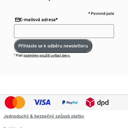
* Povinné pole
E-mailová adresa*
Přihlaste se k odběru newsletteru
¹ Platí
podmínky použití uvítací slevy.
Jednoduchý & bezpečný způsob platby