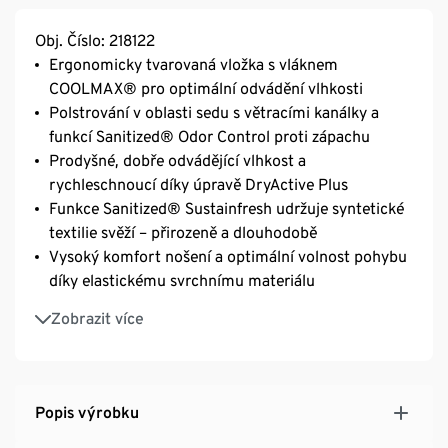
Obj. Číslo: 218122
Ergonomicky tvarovaná vložka s vláknem
COOLMAX® pro optimální odvádění vlhkosti
Polstrování v oblasti sedu s větracími kanálky a
funkcí Sanitized® Odor Control proti zápachu
Prodyšné, dobře odvádějící vlhkost a
rychleschnoucí díky úpravě DryActive Plus
Funkce Sanitized® Sustainfresh udržuje syntetické
textilie svěží – přirozeně a dlouhodobě
Vysoký komfort nošení a optimální volnost pohybu
díky elastickému svrchnímu materiálu
Ergonomický střih s širokým pohodlným pasem a
Zobrazit více
zakončením nohavic
Síťované kapsy na zadní straně zvýšeného pasu
S reflexním potiskem
Popis výrobku