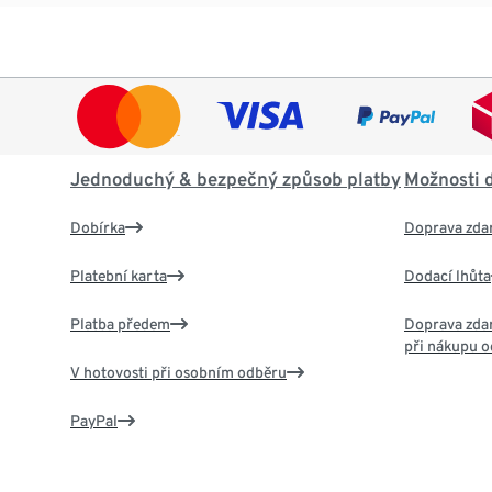
Jednoduchý & bezpečný způsob platby
Možnosti 
Dobírka
Doprava zda
Platební karta
Dodací lhůta
Platba předem
Doprava zdar
při nákupu o
V hotovosti při osobním odběru
PayPal