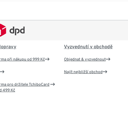
dopravy
Vyzvednutí v obchodě
rma při nákupu od 999 Kč
Objednat & vyzvednout
Najít nejbližší obchod
ma pro držitele TchiboCard
d 499 Kč