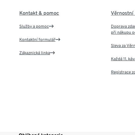
Kontakt & pomoc
Věrnostní
Služby a pomoc
Doprava zdar
při nákupu o
Kontaktní formulář
Sleva za Věr
Zákaznická linka
Každá 11. ká
Registrace 