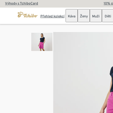
Výhody s TchiboCard
10% s
Přehled kolekcí
Káva
Ženy
Muži
Děti