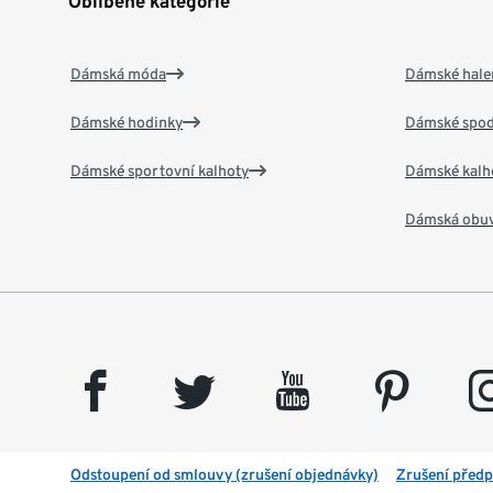
Oblíbené kategorie
Dámská móda
Dámské hale
Dámské hodinky
Dámské spod
Dámské sportovní kalhoty
Dámské kalh
Dámská obu
facebook
twitter
youtube
pinterest
insta
Odstoupení od smlouvy (zrušení objednávky)
Zrušení předp