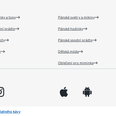
nky a topy
Pánské svetry a mikiny
ní prádlo
Pánské hodinky
oty
Pánské spodní prádlo
v
Dětská móda
Oblečení pro miminka
gram
appleinc
android
latného kávy