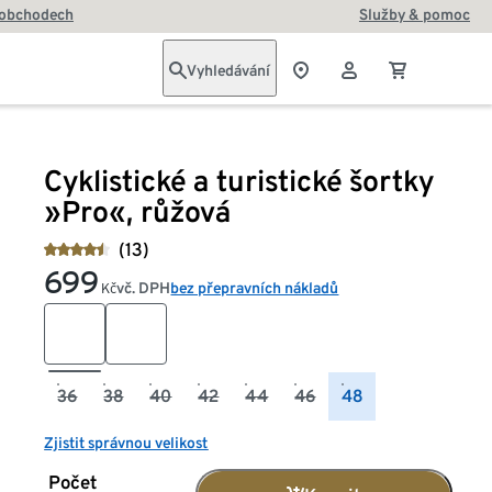
 obchodech
Služby & pomoc
Vyhledávání
Cyklistické a turistické šortky
»Pro«, růžová
(13)
699
vč. DPH
bez přepravních nákladů
Kč
36
38
40
42
44
46
48
Zjistit správnou velikost
Počet