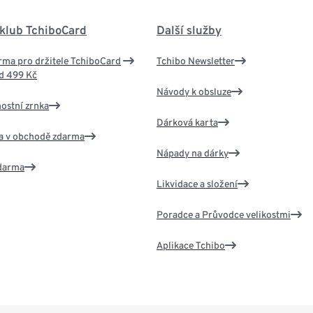
 klub TchiboCard
Další služby
ma pro držitele TchiboCard
Tchibo Newsletter
d 499 Kč
Návody k obsluze
nostní zrnka
Dárková karta
va v obchodě zdarma
Nápady na dárky
zdarma
Likvidace a složení
Poradce a Průvodce velikostmi
Aplikace Tchibo