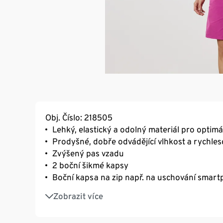
Obj. Číslo: 218505
Lehký, elastický a odolný materiál pro optim
Prodyšné, dobře odvádějící vlhkost a rychles
Zvýšený pas vzadu
2 boční šikmé kapsy
Boční kapsa na zip např. na uschování smar
Kapsička na zip na zadní straně pasu – na s
Zobrazit více
S poutky na opasek
S recyklovaným materiálem