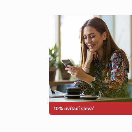
10% uvítací sleva¹