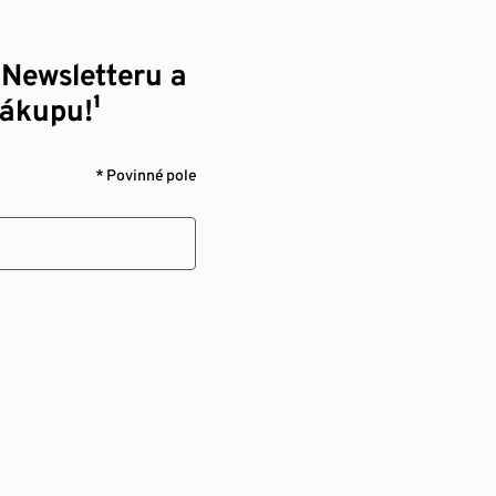
 Newsletteru a
nákupu!¹
* Povinné pole