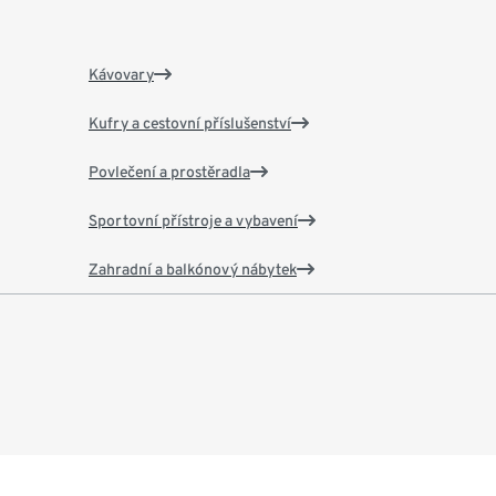
Kávovary
Kufry a cestovní příslušenství
Povlečení a prostěradla
Sportovní přístroje a vybavení
Zahradní a balkónový nábytek