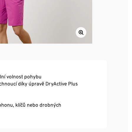
ální volnost pohybu
chnoucí díky úpravě DryActive Plus
tphonu, klíčů nebo drobných
martphone, drobné nebo klíče