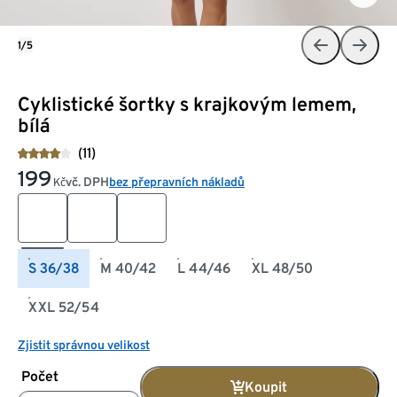
1/5
Cyklistické šortky s krajkovým lemem,
bílá
(11)
199
vč. DPH
bez přepravních nákladů
Kč
S 36/38
M 40/42
L 44/46
XL 48/50
XXL 52/54
Zjistit správnou velikost
Počet
Koupit