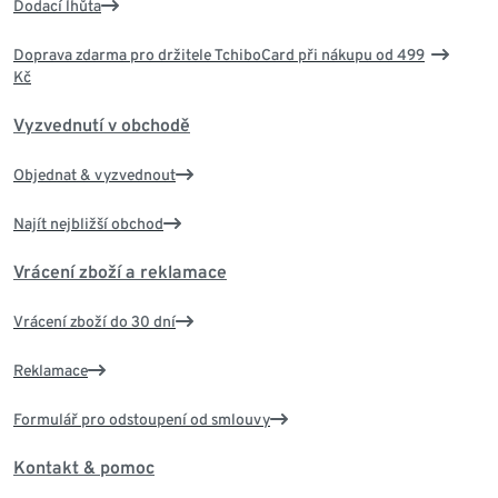
Dodací lhůta
Doprava zdarma pro držitele TchiboCard při nákupu od 499
Kč
Vyzvednutí v obchodě
Objednat & vyzvednout
Najít nejbližší obchod
Vrácení zboží a reklamace
Vrácení zboží do 30 dní
Reklamace
Formulář pro odstoupení od smlouvy
Kontakt & pomoc