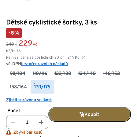
Dětské cyklistické šortky, 3 ks
-8%
229
349
Kč
Kč
Kč/ks
76
Nejnižší cena za posledních 30 dní:
249
Kč
vč. DPH
bez přepravních nákladů
98/104
110/116
122/128
134/140
146/152
158/164
170/176
Zjistit správnou velikost
Počet
Koupit
Zbývá pár kusů