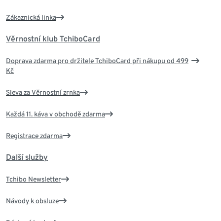
Zákaznická linka
Věrnostní klub TchiboCard
Doprava zdarma pro držitele TchiboCard při nákupu od 499
Kč
Sleva za Věrnostní zrnka
Každá 11. káva v obchodě zdarma
Registrace zdarma
Další služby
Tchibo Newsletter
Návody k obsluze