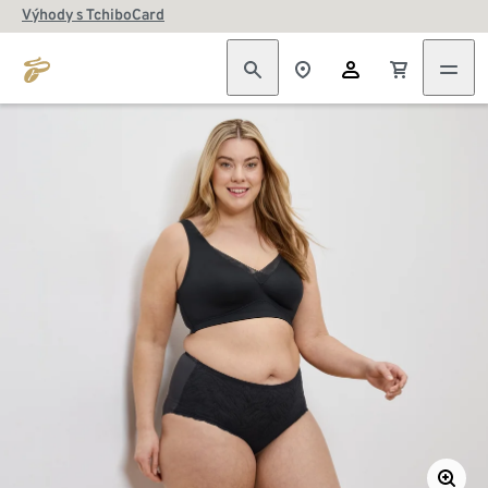
Výhody s TchiboCard