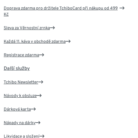
Doprava zdarma pro držitele TchiboCard při nákupu od 499
Kč
Sleva za Věrnostní zrnka
Každá 11. káva v obchodě zdarma
Registrace zdarma
Další služby
Tchibo Newsletter
Návody k obsluze
Dárková karta
Nápady na dárky
Likvidace a složení