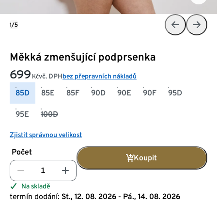
1/5
Měkká zmenšující podprsenka
699
vč. DPH
bez přepravních nákladů
Kč
85D
85E
85F
90D
90E
90F
95D
95E
100D
Zjistit správnou velikost
Počet
Koupit
Na skladě
termín dodání:
St., 12. 08. 2026 - Pá., 14. 08. 2026