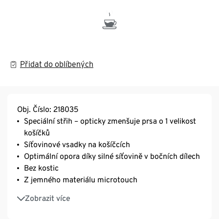
Přidat do oblíbených
Obj. Číslo: 218035
Speciální střih – opticky zmenšuje prsa o 1 velikost
košíčků
Síťovinové vsadky na košíčcích
Optimální opora díky silné síťovině v bočních dílech
Bez kostic
Z jemného materiálu microtouch
Dlouhá životnost a vysoká odolnost při praní díky
Zobrazit více
kvalitnímu značkovému elastanu
Délkově nastavitelná, obzvlášť široká ramínka