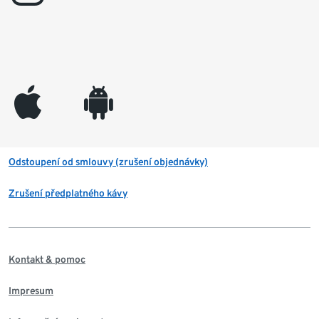
appleinc
android
Odstoupení od smlouvy (zrušení objednávky)
Zrušení předplatného kávy
Kontakt & pomoc
Impresum