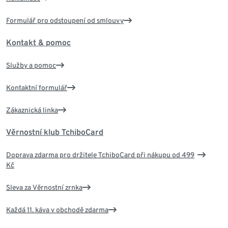
Formulář pro odstoupení od smlouvy
Kontakt & pomoc
Služby a pomoc
Kontaktní formulář
Zákaznická linka
Věrnostní klub TchiboCard
Doprava zdarma pro držitele TchiboCard při nákupu od 499
Kč
Sleva za Věrnostní zrnka
Každá 11. káva v obchodě zdarma