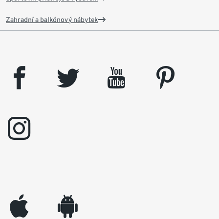
Zahradní a balkónový nábytek
facebook
twitter
youtube
pinterest
instagram
appleinc
android