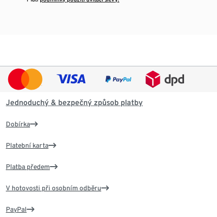
Jednoduchý & bezpečný způsob platby
Dobírka
Platební karta
Platba předem
V hotovosti při osobním odběru
PayPal