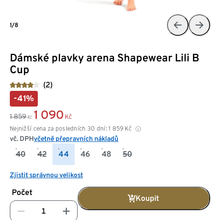
1/8
Dámské plavky arena Shapewear Lili B
Cup
(2)
-41%
1 090
1 859
Kč
Kč
Nejnižší cena za posledních 30 dní:
1 859
Kč
vč. DPH
včetně přepravních nákladů
40
42
44
46
48
50
Zjistit správnou velikost
Počet
Koupit