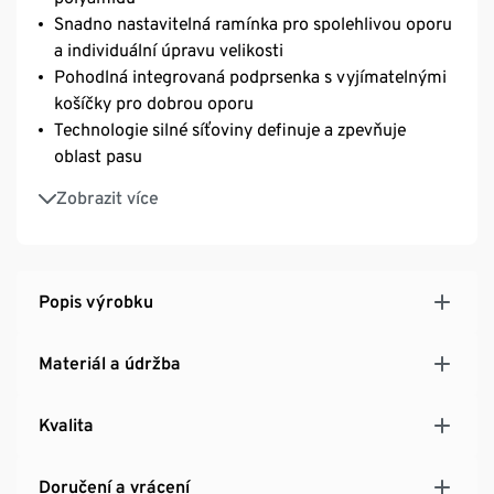
Snadno nastavitelná ramínka pro spolehlivou oporu
a individuální úpravu velikosti
Pohodlná integrovaná podprsenka s vyjímatelnými
košíčky pro dobrou oporu
Technologie silné síťoviny definuje a zpevňuje
oblast pasu
Košíčky B
Zobrazit více
Ideální pro aktivní ženy, které si užívají koupaliště,
pláž, vodní gymnastiku nebo wellness
Pokud chceš pocítit plný účinek tvarujícího efektu a
zpevňujícího materiálu, zvol svou běžnou velikost;
Popis výrobku
pokud dáváš přednost pohodlí při nošení, zvol o
číslo větší velikost
Materiál a údržba
Kvalita
Doručení a vrácení