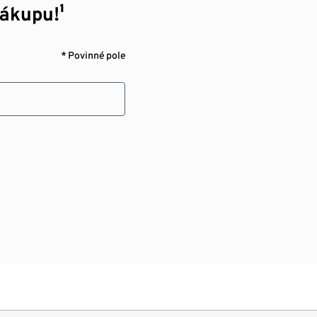
nákupu!¹
* Povinné pole