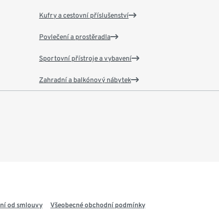
Kufry a cestovní příslušenství
Povlečení a prostěradla
Sportovní přístroje a vybavení
Zahradní a balkónový nábytek
ní od smlouvy
Všeobecné obchodní podmínky