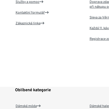
Služby a pomoc
Doprava zdar
při nákupu o
Kontaktní formulář
Sleva za Věr
Zákaznická linka
Každá 11. ká
Registrace 
Oblíbené kategorie
Dámská móda
Dámské hale