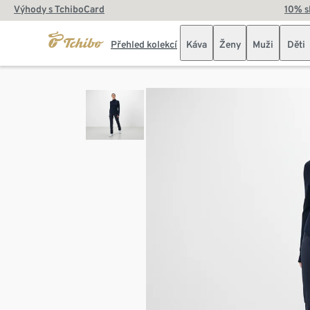
Výhody s TchiboCard
10% s
Přehled kolekcí
Káva
Ženy
Muži
Děti