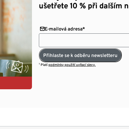
ušetřete 10 % při dalším 
E-mailová adresa*
Přihlaste se k odběru newsletteru
¹ Platí
podmínky použití uvítací slevy.