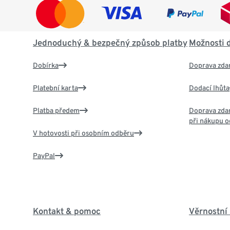
Jednoduchý & bezpečný způsob platby
Možnosti 
Dobírka
Doprava zda
Platební karta
Dodací lhůta
Platba předem
Doprava zdar
při nákupu o
V hotovosti při osobním odběru
PayPal
Kontakt & pomoc
Věrnostní