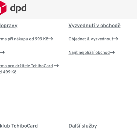
dopravy
Vyzvednutí v obchodě
rma při nákupu od 999 Kč
Objednat & vyzvednout
Najít nejbližší obchod
ma pro držitele TchiboCard
d 499 Kč
 klub TchiboCard
Další služby