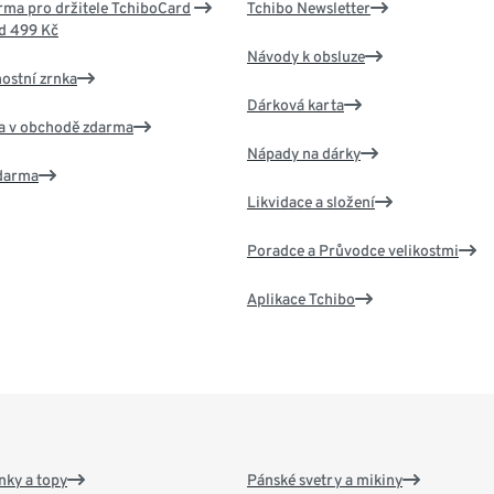
ma pro držitele TchiboCard
Tchibo Newsletter
d 499 Kč
Návody k obsluze
nostní zrnka
Dárková karta
va v obchodě zdarma
Nápady na dárky
zdarma
Likvidace a složení
Poradce a Průvodce velikostmi
Aplikace Tchibo
nky a topy
Pánské svetry a mikiny