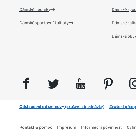
Dámské hodinky
Dámské spod
Dámské sportovní kalhoty
Dámské kalh
Dámská obu
facebook
twitter
youtube
pinterest
insta
Odstoupení od smlouvy (zrušení objednávky)
Zrušení předp
Kontakt & pomoc
Impresum
Informační povinnost
Ochr