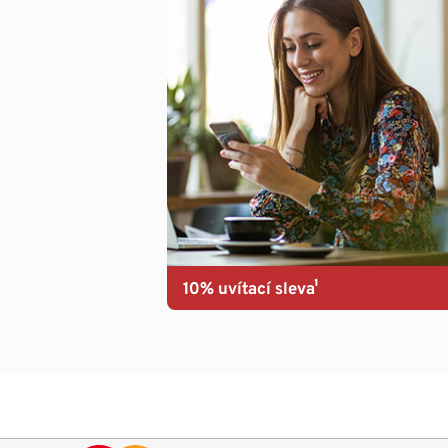
10% uvítací sleva¹