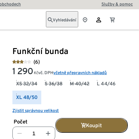
 obchodech
Služby & pomoc
Vyhledávání
Funkční bunda
(6)
1 290
vč. DPH
včetně přepravních nákladů
Kč
XS 32/34
S 36/38
M 40/42
L 44/46
XL 48/50
Zjistit správnou velikost
Počet
Koupit