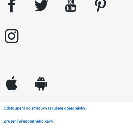
facebook
twitter
youtube
pinterest
instagram
appleinc
android
Odstoupení od smlouvy (zrušení objednávky)
Zrušení předplatného kávy