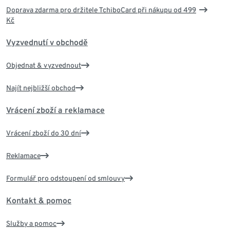
Doprava zdarma pro držitele TchiboCard při nákupu od 499
Kč
Vyzvednutí v obchodě
Objednat & vyzvednout
Najít nejbližší obchod
Vrácení zboží a reklamace
Vrácení zboží do 30 dní
Reklamace
Formulář pro odstoupení od smlouvy
Kontakt & pomoc
Služby a pomoc