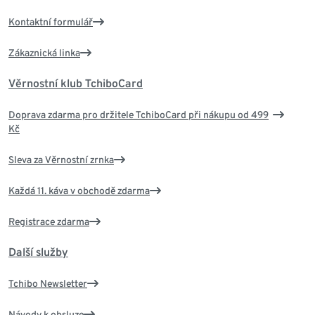
Kontaktní formulář
Zákaznická linka
Věrnostní klub TchiboCard
Doprava zdarma pro držitele TchiboCard při nákupu od 499
Kč
Sleva za Věrnostní zrnka
Každá 11. káva v obchodě zdarma
Registrace zdarma
Další služby
Tchibo Newsletter
Návody k obsluze