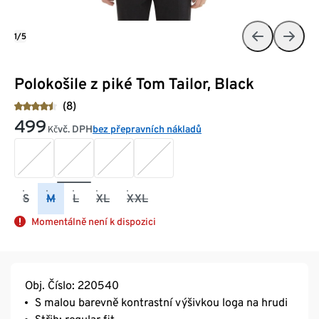
1/5
Polokošile z piké Tom Tailor, Black
(8)
499
vč. DPH
bez přepravních nákladů
Kč
S
M
L
XL
XXL
Momentálně není k dispozici
Obj. Číslo: 220540
S malou barevně kontrastní výšivkou loga na hrudi