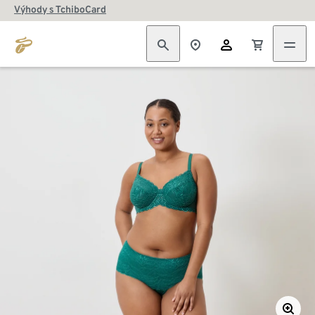
Výhody s TchiboCard