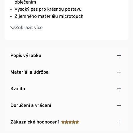
oblečením
Vysoký pas pro krásnou postavu
Z jemného materiálu microtouch
Dlouhá životnost a vysoká odolnost při praní díky
Zobrazit více
kvalitnímu značkovému elastanu
Bavlněný klínek
Popis výrobku
Materiál a údržba
Kvalita
Doručení a vrácení
Zákaznické hodnocení