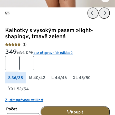
1/5
Kalhotky s vysokým pasem »light-
shaping«, tmavě zelená
(1)
349
vč. DPH
bez přepravních nákladů
Kč
S 36/38
M 40/42
L 44/46
XL 48/50
XXL 52/54
Zjistit správnou velikost
Počet
Koupit