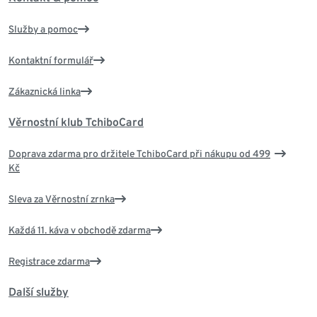
Služby a pomoc
Kontaktní formulář
Zákaznická linka
Věrnostní klub TchiboCard
Doprava zdarma pro držitele TchiboCard při nákupu od 499
Kč
Sleva za Věrnostní zrnka
Každá 11. káva v obchodě zdarma
Registrace zdarma
Další služby