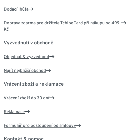
Dodací lhůta
Doprava zdarma pro držitele TchiboCard při nákupu od 499
Kč
Vyzvednutí v obchodě
Objednat & vyzvednout
Najít nejbližší obchod
Vrácení zboží a reklamace
Vrácení zboží do 30 dní
Reklamace
Formulář pro odstoupení od smlouvy
Kontakt & pomoc