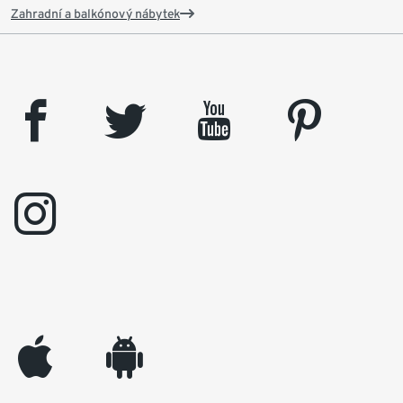
Zahradní a balkónový nábytek
facebook
twitter
youtube
pinterest
instagram
appleinc
android