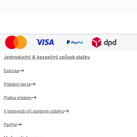
Jednoduchý & bezpečný způsob platby
Dobírka
Platební karta
Platba předem
V hotovosti při osobním odběru
PayPal