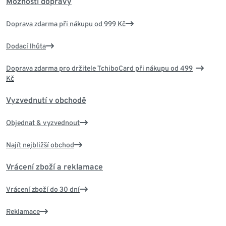
Možnosti dopravy
Doprava zdarma při nákupu od 999 Kč
Dodací lhůta
Doprava zdarma pro držitele TchiboCard při nákupu od 499
Kč
Vyzvednutí v obchodě
Objednat & vyzvednout
Najít nejbližší obchod
Vrácení zboží a reklamace
Vrácení zboží do 30 dní
Reklamace