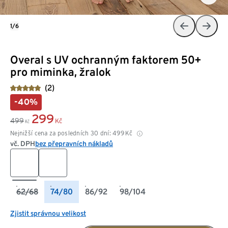
1/6
Overal s UV ochranným faktorem 50+
pro miminka, žralok
(2)
-40%
299
499
Kč
Kč
Nejnižší cena za posledních 30 dní:
499
Kč
vč. DPH
bez přepravních nákladů
62/68
74/80
86/92
98/104
Zjistit správnou velikost