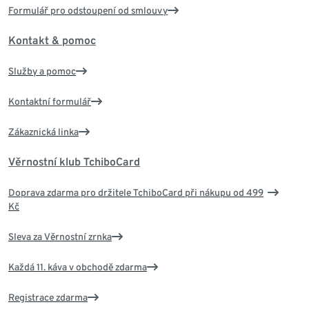
Formulář pro odstoupení od smlouvy
Kontakt & pomoc
Služby a pomoc
Kontaktní formulář
Zákaznická linka
Věrnostní klub TchiboCard
Doprava zdarma pro držitele TchiboCard při nákupu od 499
Kč
Sleva za Věrnostní zrnka
Každá 11. káva v obchodě zdarma
Registrace zdarma