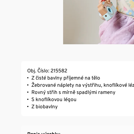
Obj. Číslo: 215582
Z čisté bavlny příjemné na tělo
Žebrované náplety na výstřihu, knoflíkové lé
Rovný střih s mírně spadlými rameny
S knoflíkovou légou
Z biobavlny
Popis výrobku