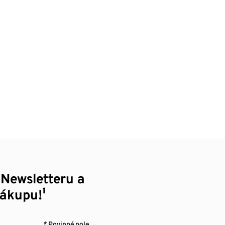
 Newsletteru a
nákupu!¹
* Povinné pole