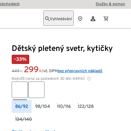
 obchodech
Služby & pomoc
Vyhledávání
Dětský pletený svetr, kytičky
-33%
299
449
vč. DPH
bez přepravních nákladů
Kč
Kč
Nejnižší cena za posledních 30 dní:
449
Kč
86/92
98/104
110/116
122/128
134/140