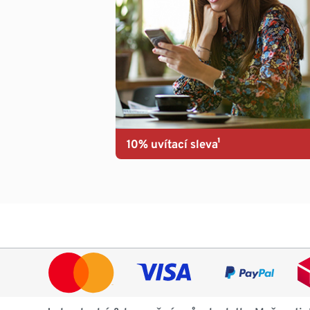
10% uvítací sleva¹