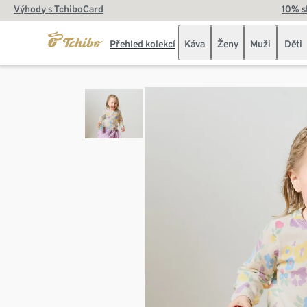
Výhody s TchiboCard
10% s
Přehled kolekcí
Káva
Ženy
Muži
Děti