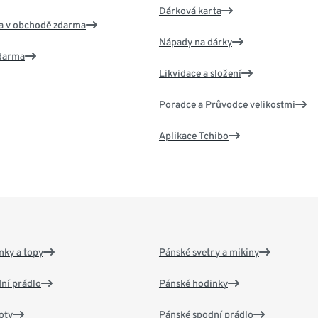
Dárková karta
va v obchodě zdarma
Nápady na dárky
zdarma
Likvidace a složení
Poradce a Průvodce velikostmi
Aplikace Tchibo
nky a topy
Pánské svetry a mikiny
ní prádlo
Pánské hodinky
oty
Pánské spodní prádlo