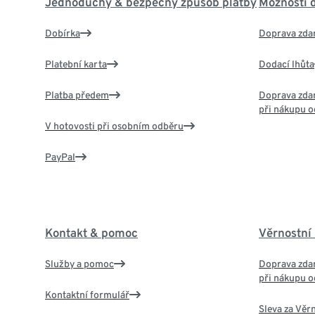
Jednoduchý & bezpečný způsob platby
Možnosti 
Dobírka
Doprava zda
Platební karta
Dodací lhůta
Platba předem
Doprava zdar
při nákupu o
V hotovosti při osobním odběru
PayPal
Kontakt & pomoc
Věrnostní
Služby a pomoc
Doprava zdar
při nákupu o
Kontaktní formulář
Sleva za Věr