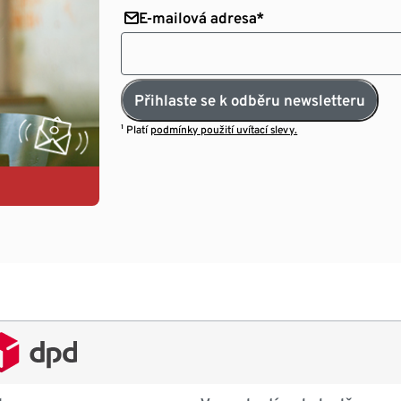
E-mailová adresa*
Přihlaste se k odběru newsletteru
¹ Platí
podmínky použití uvítací slevy.