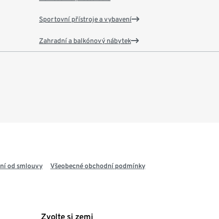
Sportovní přístroje a vybavení
Zahradní a balkónový nábytek
ní od smlouvy
Všeobecné obchodní podmínky
Zvolte si zemi