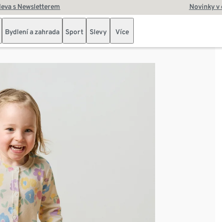
leva s Newsletterem
Novinky v
Bydlení a zahrada
Sport
Slevy
Více