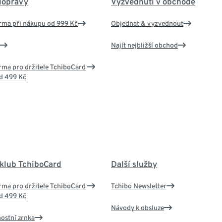
dopravy
Vyzvednutí v obchodě
rma při nákupu od 999 Kč
Objednat & vyzvednout
Najít nejbližší obchod
ma pro držitele TchiboCard
d 499 Kč
 klub TchiboCard
Další služby
ma pro držitele TchiboCard
Tchibo Newsletter
d 499 Kč
Návody k obsluze
nostní zrnka