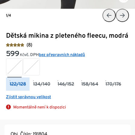
1/4
Dětská mikina z pleteného fleecu, modrá
(8)
599
vč. DPH
bez přepravních nákladů
Kč
122/128
134/140
146/152
158/164
170/176
Zjistit správnou velikost
Momentálně není k dispozici
Obj. Číslo: 191804