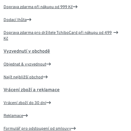
Doprava zdarma při nákupu od 999 Kč
Dodací lhůta
Doprava zdarma pro držitele TchiboCard při nákupu od 499
Kč
Vyzvednutí v obchodě
Objednat & vyzvednout
Najít nejbližší obchod
Vrácení zboží a reklamace
Vrácení zboží do 30 dní
Reklamace
Formulář pro odstoupení od smlouvy