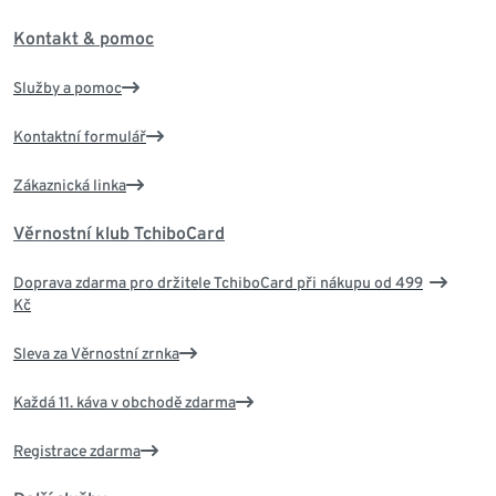
Kontakt & pomoc
Služby a pomoc
Kontaktní formulář
Zákaznická linka
Věrnostní klub TchiboCard
Doprava zdarma pro držitele TchiboCard při nákupu od 499
Kč
Sleva za Věrnostní zrnka
Každá 11. káva v obchodě zdarma
Registrace zdarma