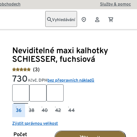
 obchodech
Služby & pomoc
Vyhledávání
Neviditelné maxi kalhotky
SCHIESSER, fuchsiová
(3)
730
vč. DPH
bez přepravních nákladů
Kč
36
38
40
42
44
Zjistit správnou velikost
Počet