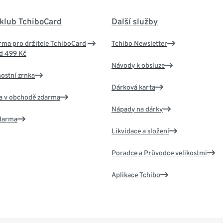
 klub TchiboCard
Další služby
ma pro držitele TchiboCard
Tchibo Newsletter
d 499 Kč
Návody k obsluze
nostní zrnka
Dárková karta
va v obchodě zdarma
Nápady na dárky
zdarma
Likvidace a složení
Poradce a Průvodce velikostmi
Aplikace Tchibo