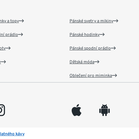
nky a topy
Pánské svetry a mikiny
ní prádlo
Pánské hodinky
oty
Pánské spodní prádlo
v
Dětská móda
Oblečení pro miminka
gram
appleinc
android
latného kávy