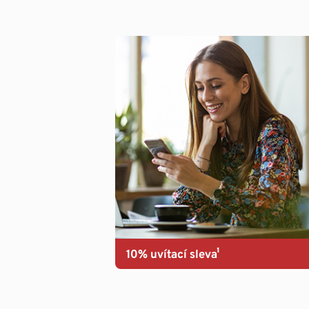
10% uvítací sleva¹