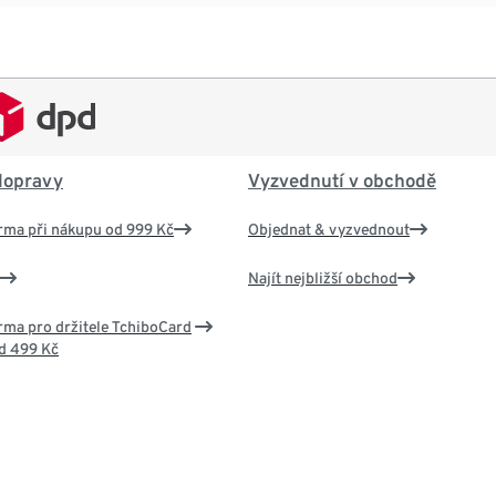
dopravy
Vyzvednutí v obchodě
rma při nákupu od 999 Kč
Objednat & vyzvednout
Najít nejbližší obchod
ma pro držitele TchiboCard
d 499 Kč