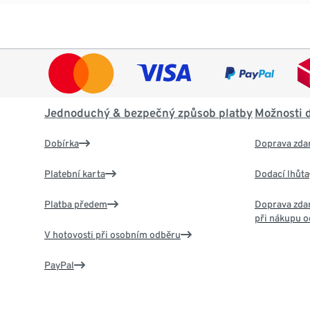
Jednoduchý & bezpečný způsob platby
Možnosti 
Dobírka
Doprava zda
Platební karta
Dodací lhůta
Platba předem
Doprava zdar
při nákupu o
V hotovosti při osobním odběru
PayPal