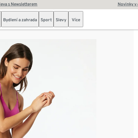
leva s Newsletterem
Novinky v
Bydlení a zahrada
Sport
Slevy
Více