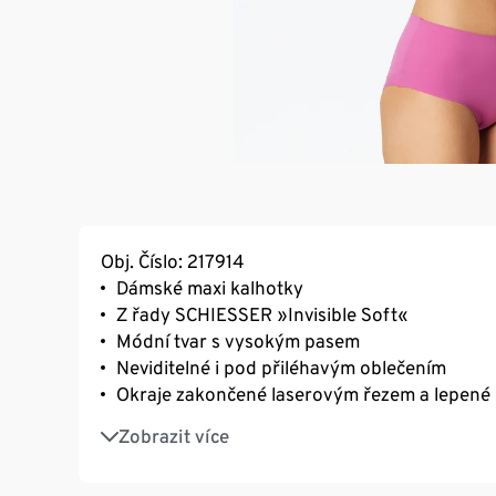
Obj. Číslo: 217914
Dámské maxi kalhotky
Z řady SCHIESSER »Invisible Soft«
Módní tvar s vysokým pasem
Neviditelné i pod přiléhavým oblečením
Okraje zakončené laserovým řezem a lepené 
Nesklouzávají díky povločkovaným lemům
Zobrazit více
Extra jemný elastický materiál z mikrovlákna