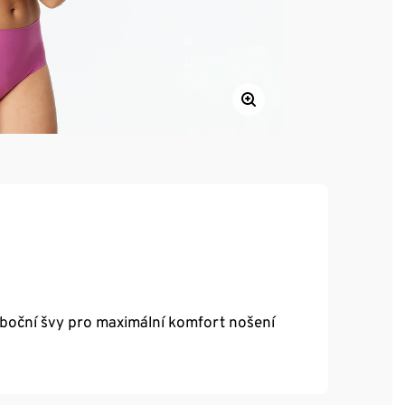
boční švy pro maximální komfort nošení
 s povrchovou úpravou peach finish