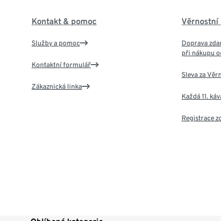
Kontakt & pomoc
Věrnostní
Služby a pomoc
Doprava zdar
při nákupu o
Kontaktní formulář
Sleva za Věr
Zákaznická linka
Každá 11. ká
Registrace 