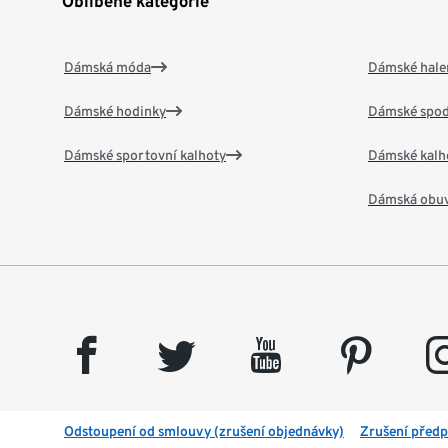
Oblíbené kategorie
Dámská móda
Dámské hale
Dámské hodinky
Dámské spod
Dámské sportovní kalhoty
Dámské kalh
Dámská obu
facebook
twitter
youtube
pinterest
insta
Odstoupení od smlouvy (zrušení objednávky)
Zrušení předp