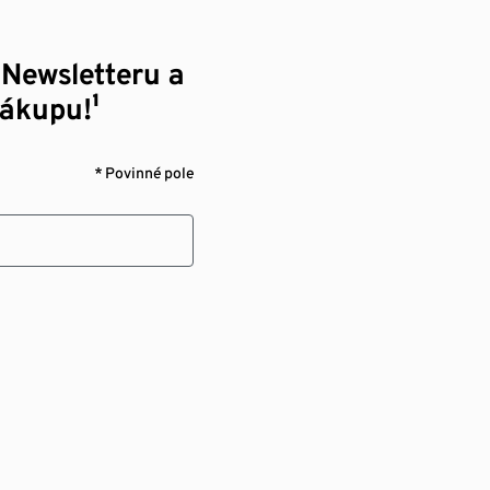
 Newsletteru a
nákupu!¹
* Povinné pole