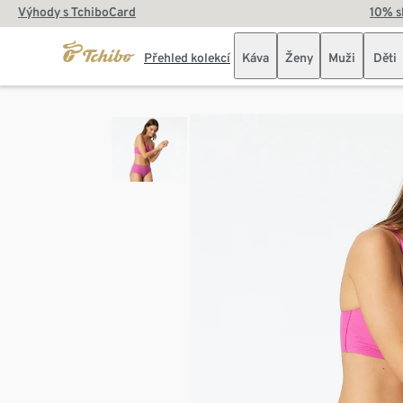
Výhody s TchiboCard
10% s
Přehled kolekcí
Káva
Ženy
Muži
Děti