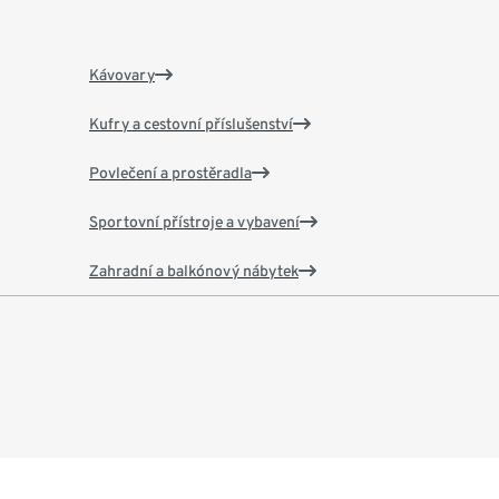
Kávovary
Kufry a cestovní příslušenství
Povlečení a prostěradla
Sportovní přístroje a vybavení
Zahradní a balkónový nábytek