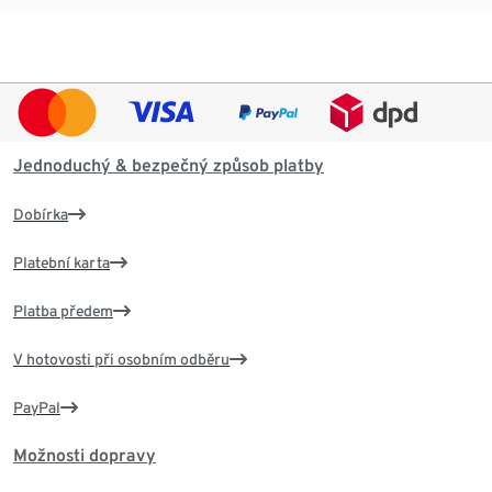
Jednoduchý & bezpečný způsob platby
Dobírka
Platební karta
Platba předem
V hotovosti při osobním odběru
PayPal
Možnosti dopravy