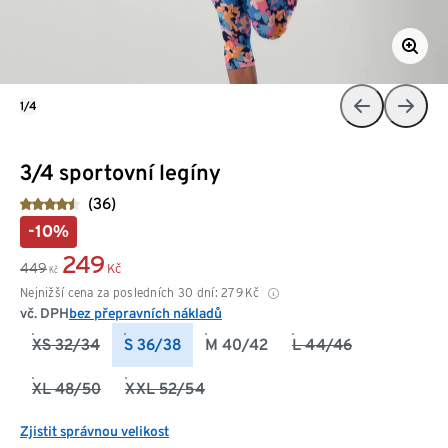
1/4
3/4 sportovní legíny
(36)
-10%
249
449
Kč
Kč
Nejnižší cena za posledních 30 dní:
279
Kč
vč. DPH
bez přepravních nákladů
XS 32/34
S 36/38
M 40/42
L 44/46
XL 48/50
XXL 52/54
Zjistit správnou velikost