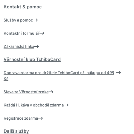
Kontakt & pomoc
Služby a pomoc
Kontaktní formulář
Zákaznická linka
Věrnostní klub TchiboCard
Doprava zdarma pro držitele TchiboCard při nákupu od 499
Kč
Sleva za Věrnostní zrnka
Každá 11. káva v obchodě zdarma
Registrace zdarma
Další služby