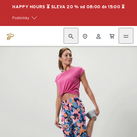
HAPPY HOURS ⏳ SLEVA 20 % od 08:00 do 15:00 ⏳
Podmínky