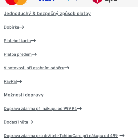
Jednoduchý & bezpečný způsob platby
Dobírka
Platební karta
Platba předem
V hotovosti při osobním odběru
PayPal
Možnosti dopravy
Doprava zdarma při nákupu od 999 Kč
Dodací lhůta
Doprava zdarma pro držitele TchiboCard při nákupu od 499