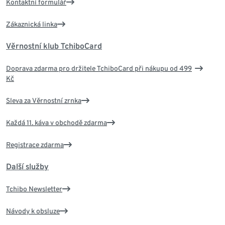
Kontaktní formulář
Zákaznická linka
Věrnostní klub TchiboCard
Doprava zdarma pro držitele TchiboCard při nákupu od 499
Kč
Sleva za Věrnostní zrnka
Každá 11. káva v obchodě zdarma
Registrace zdarma
Další služby
Tchibo Newsletter
Návody k obsluze