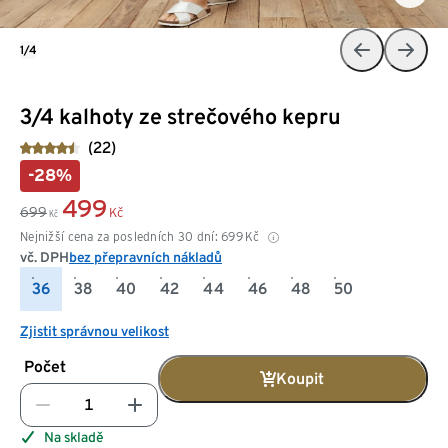
1/4
3/4 kalhoty ze strečového kepru
(22)
-28%
499
699
Kč
Kč
Nejnižší cena za posledních 30 dní:
699
Kč
vč. DPH
bez přepravních nákladů
36
38
40
42
44
46
48
50
Zjistit správnou velikost
Počet
Koupit
Na skladě