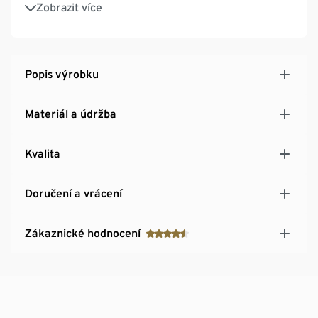
Ozdobné zadní kapsy s paspulkou a knoflíkem
Zobrazit více
S elastanem: dobře drží tvar, perfektně sedí a
výborně se nosí
Podpora iniciativy Cotton made in Africa
Popis výrobku
Materiál a údržba
Kvalita
Doručení a vrácení
Zákaznické hodnocení