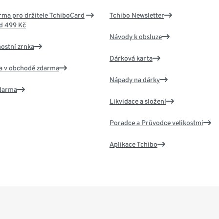
ma pro držitele TchiboCard
Tchibo Newsletter
d 499 Kč
Návody k obsluze
nostní zrnka
Dárková karta
va v obchodě zdarma
Nápady na dárky
zdarma
Likvidace a složení
Poradce a Průvodce velikostmi
Aplikace Tchibo