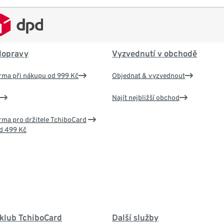
dopravy
Vyzvednutí v obchodě
rma při nákupu od 999 Kč
Objednat & vyzvednout
Najít nejbližší obchod
ma pro držitele TchiboCard
d 499 Kč
 klub TchiboCard
Další služby