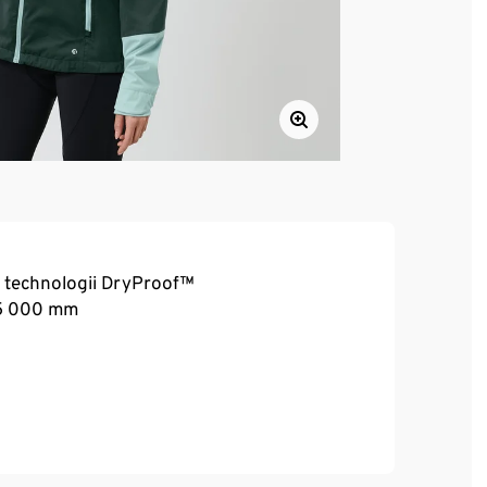
 technologii DryProof™
 5 000 mm
ím