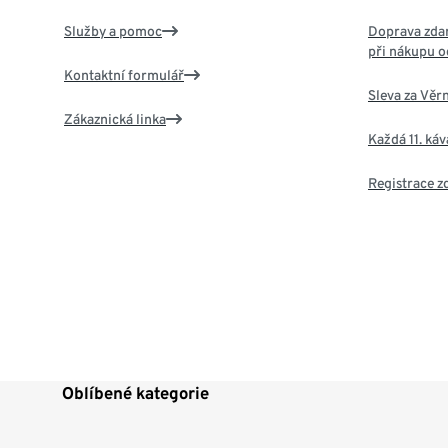
Služby a pomoc
Doprava zdar
při nákupu o
Kontaktní formulář
Sleva za Věr
Zákaznická linka
Každá 11. ká
Registrace 
Oblíbené kategorie