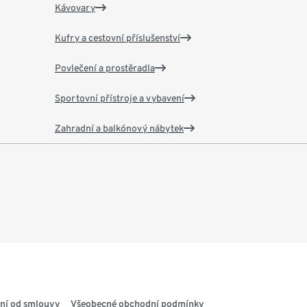
Kávovary
Kufry a cestovní příslušenství
Povlečení a prostěradla
Sportovní přístroje a vybavení
Zahradní a balkónový nábytek
ní od smlouvy
Všeobecné obchodní podmínky