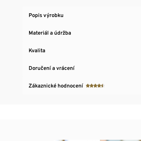
Spodní lem se stahovací šňůrkou a brzdičkou
Barevně kontrastní vsadky na rukávech
Popis výrobku
Prodloužený zadní díl se zaobleným spodní
S impregnací ecorepel® šetrnou k životnímu 
Materiál a údržba
Kvalita
Doručení a vrácení
Zákaznické hodnocení