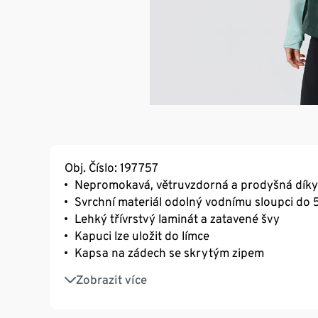
Obj. Číslo: 197757
Nepromokavá, větruvzdorná a prodyšná díky
Svrchní materiál odolný vodnímu sloupci do
Lehký třívrstvý laminát a zatavené švy
Kapuci lze uložit do límce
Kapsa na zádech se skrytým zipem
S tvarovanými rukávy s elastickým zakončen
Zobrazit více
2 průhmatové kapsy na zip
S reflexními designovými prvky