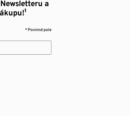
 Newsletteru a
nákupu!¹
* Povinné pole