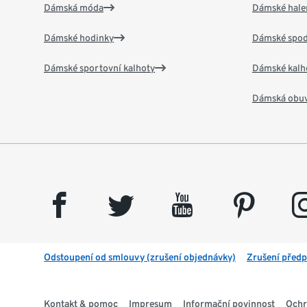
Dámská móda
Dámské hale
Dámské hodinky
Dámské spod
Dámské sportovní kalhoty
Dámské kalh
Dámská obu
facebook
twitter
youtube
pinterest
insta
Odstoupení od smlouvy (zrušení objednávky)
Zrušení předp
Kontakt & pomoc
Impresum
Informační povinnost
Ochr