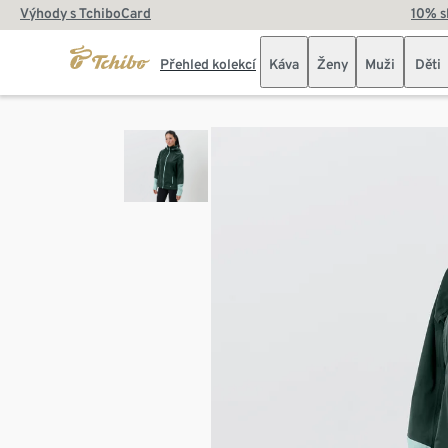
Výhody s TchiboCard
10% s
Přehled kolekcí
Káva
Ženy
Muži
Děti