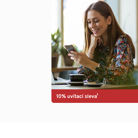
10% uvítací sleva¹