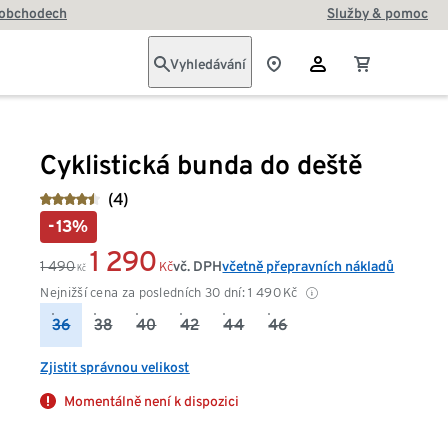
 obchodech
Služby & pomoc
Vyhledávání
Cyklistická bunda do deště
(4)
-13%
1 290
1 490
vč. DPH
včetně přepravních nákladů
Kč
Kč
Nejnižší cena za posledních 30 dní:
1 490
Kč
36
38
40
42
44
46
Zjistit správnou velikost
Momentálně není k dispozici