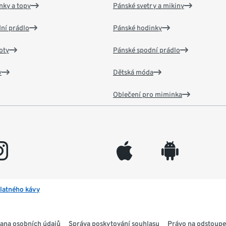
nky a topy
Pánské svetry a mikiny
ní prádlo
Pánské hodinky
oty
Pánské spodní prádlo
v
Dětská móda
Oblečení pro miminka
gram
appleinc
android
latného kávy
ana osobních údajů
Správa poskytování souhlasu
Právo na odstoupe