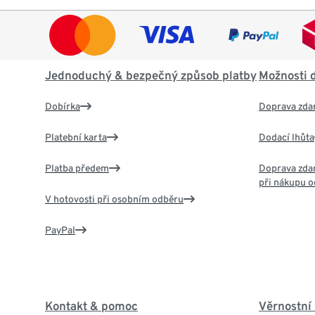
Jednoduchý & bezpečný způsob platby
Možnosti 
Dobírka
Doprava zda
Platební karta
Dodací lhůta
Platba předem
Doprava zdar
při nákupu o
V hotovosti při osobním odběru
PayPal
Kontakt & pomoc
Věrnostní