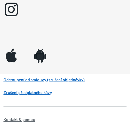
instagram
appleinc
android
Odstoupení od smlouvy (zrušení objednávky)
Zrušení předplatného kávy
Kontakt & pomoc