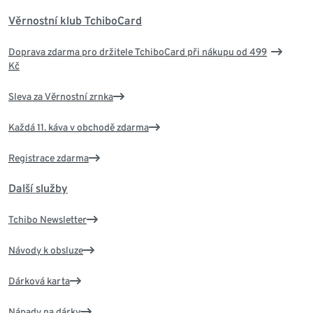
Věrnostní klub TchiboCard
Doprava zdarma pro držitele TchiboCard při nákupu od 499
Kč
Sleva za Věrnostní zrnka
Každá 11. káva v obchodě zdarma
Registrace zdarma
Další služby
Tchibo Newsletter
Návody k obsluze
Dárková karta
Nápady na dárky