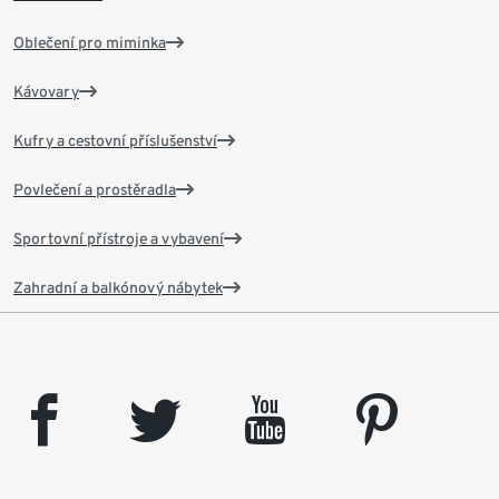
Oblečení pro miminka
Kávovary
Kufry a cestovní příslušenství
Povlečení a prostěradla
Sportovní přístroje a vybavení
Zahradní a balkónový nábytek
facebook
twitter
youtube
pinterest