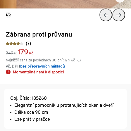
1/2
Zábrana proti průvanu
(7)
179
349
Kč
Kč
Nejnižší cena za posledních 30 dní:
179
Kč
vč. DPH
bez přepravních nákladů
Momentálně není k dispozici
Obj. Číslo: 185260
Elegantní pomocník u protahujících oken a dveří
Délka cca 90 cm
Lze prát v pračce