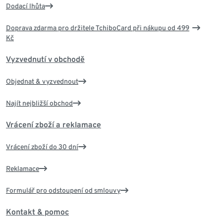
Dodací lhůta
Doprava zdarma pro držitele TchiboCard při nákupu od 499
Kč
Vyzvednutí v obchodě
Objednat & vyzvednout
Najít nejbližší obchod
Vrácení zboží a reklamace
Vrácení zboží do 30 dní
Reklamace
Formulář pro odstoupení od smlouvy
Kontakt & pomoc