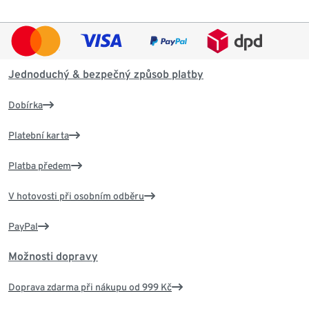
Jednoduchý & bezpečný způsob platby
Dobírka
Platební karta
Platba předem
V hotovosti při osobním odběru
PayPal
Možnosti dopravy
Doprava zdarma při nákupu od 999 Kč