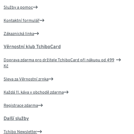
Služby a pomoc
Kontaktní formulář
Zákaznická linka
Věrnostní klub TchiboCard
Doprava zdarma pro držitele TchiboCard při nákupu od 499
Kč
Sleva za Věrnostní zrnka
Každá 11. káva v obchodě zdarma
Registrace zdarma
Další služby
Tchibo Newsletter