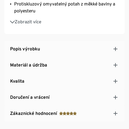
Protiskluzový omyvatelný potah z měkké bavlny a
polyesteru
Otvor ve tvaru písmene U směřuje dozadu
Zobrazit více
Popis výrobku
Materiál a údržba
Kvalita
Doručení a vrácení
Zákaznické hodnocení