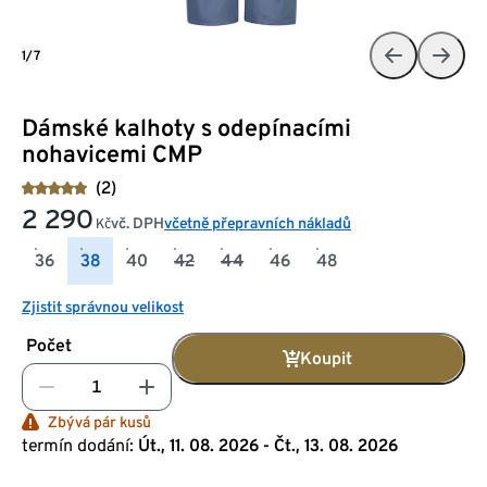
1/7
Dámské kalhoty s odepínacími
nohavicemi CMP
(2)
2 290
vč. DPH
včetně přepravních nákladů
Kč
36
38
40
42
44
46
48
Zjistit správnou velikost
Počet
Koupit
Zbývá pár kusů
termín dodání:
Út., 11. 08. 2026 - Čt., 13. 08. 2026