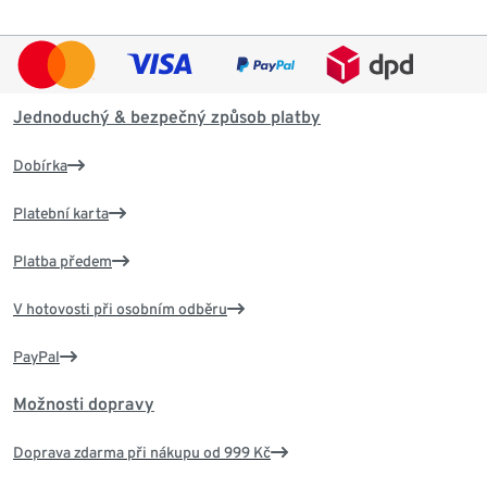
Jednoduchý & bezpečný způsob platby
Dobírka
Platební karta
Platba předem
V hotovosti při osobním odběru
PayPal
Možnosti dopravy
Doprava zdarma při nákupu od 999 Kč