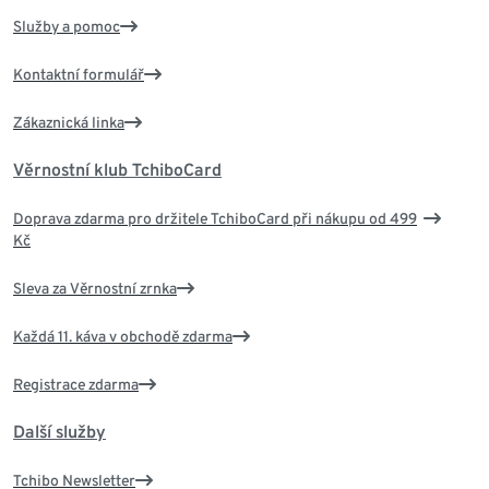
Služby a pomoc
Kontaktní formulář
Zákaznická linka
Věrnostní klub TchiboCard
Doprava zdarma pro držitele TchiboCard při nákupu od 499
Kč
Sleva za Věrnostní zrnka
Každá 11. káva v obchodě zdarma
Registrace zdarma
Další služby
Tchibo Newsletter