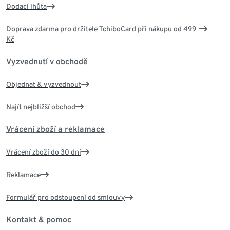
Dodací lhůta
Doprava zdarma pro držitele TchiboCard při nákupu od 499
Kč
Vyzvednutí v obchodě
Objednat & vyzvednout
Najít nejbližší obchod
Vrácení zboží a reklamace
Vrácení zboží do 30 dní
Reklamace
Formulář pro odstoupení od smlouvy
Kontakt & pomoc