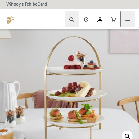
Výhody s TchiboCard