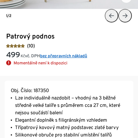
1/2
Patrový podnos
(10)
499
vč. DPH
bez přepravních nákladů
Kč
Momentálně není k dispozici
Obj. Číslo: 187350
Lze individuálně nazdobit – vhodný na 3 běžné
středně velké talíře s průměrem cca 27 cm, které
nejsou součástí balení
Elegantní doplněk s filigránským vzhledem
Třípatrový kovový matný podstavec zlaté barvy
Silikonové obruče pro stabilní umístění talířů