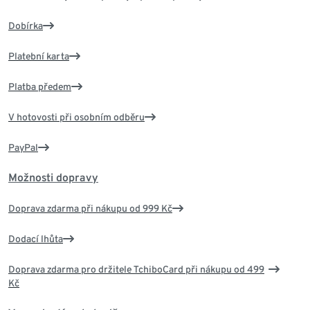
Dobírka
Platební karta
Platba předem
V hotovosti při osobním odběru
PayPal
Možnosti dopravy
Doprava zdarma při nákupu od 999 Kč
Dodací lhůta
Doprava zdarma pro držitele TchiboCard při nákupu od 499
Kč