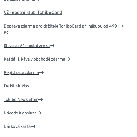
Věrnostní klub TchiboCard
Doprava zdarma pro držitele TchiboCard při nákupu od 499
Kč
Sleva za Věrnostní zrnka
Každá 11. káva v obchodě zdarma
Registrace zdarma
Další služby
Tchibo Newsletter
Návody k obsluze
Dárková karta