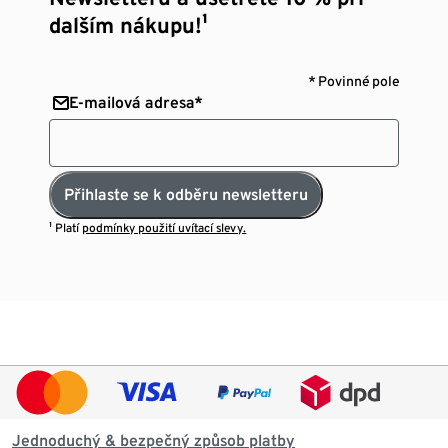
dalším nákupu!¹
* Povinné pole
E-mailová adresa*
Přihlaste se k odběru newsletteru
¹ Platí
podmínky použití uvítací slevy.
Jednoduchý & bezpečný způsob platby