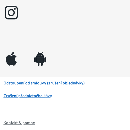
instagram
appleinc
android
Odstoupení od smlouvy (zrušení objednávky)
Zrušení předplatného kávy
Kontakt & pomoc