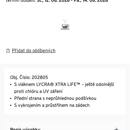
termín dodání:
St., 12. 08. 2026 - Pá., 14. 08. 2026
Přidat do oblíbených
Obj. Číslo: 202805
S vláknem LYCRA® XTRA LIFE™ – ještě odolnější
proti chlóru a UV záření
Přední strana s neprůhlednou podšívkou
S vykrojením a průstřihem na zádech
Popis výrobku