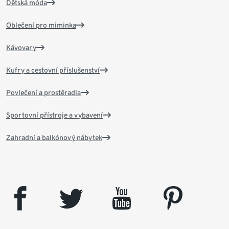
Dětská móda
Oblečení pro miminka
Kávovary
Kufry a cestovní příslušenství
Povlečení a prostěradla
Sportovní přístroje a vybavení
Zahradní a balkónový nábytek
facebook
twitter
youtube
pinterest