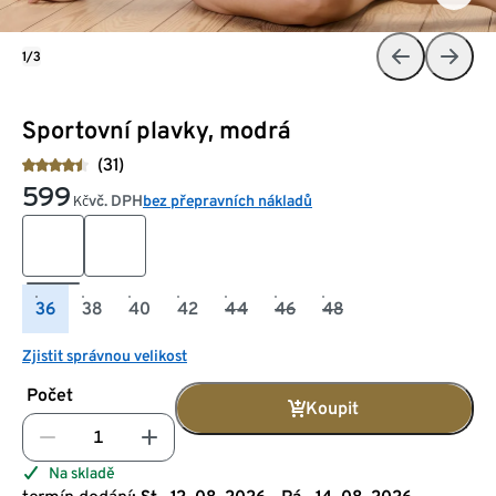
1/3
Sportovní plavky, modrá
(31)
599
vč. DPH
bez přepravních nákladů
Kč
36
38
40
42
44
46
48
Zjistit správnou velikost
Počet
Koupit
Na skladě