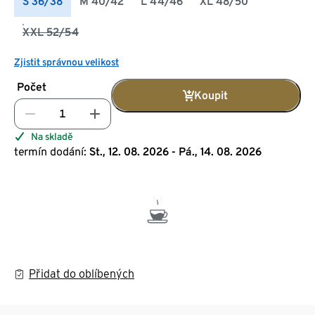
S 36/38
M 40/42
L 44/46
XL 48/50
XXL 52/54
Zjistit správnou velikost
Počet
Koupit
Na skladě
termín dodání:
St., 12. 08. 2026 - Pá., 14. 08. 2026
Přidat do oblíbených