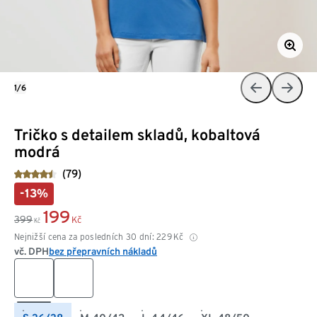
1/6
Tričko s detailem skladů, kobaltová
modrá
(79)
-13%
199
399
Kč
Kč
Nejnižší cena za posledních 30 dní:
229
Kč
vč. DPH
bez přepravních nákladů