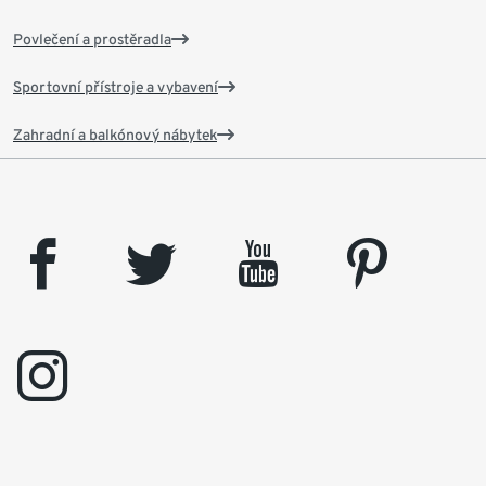
Povlečení a prostěradla
Sportovní přístroje a vybavení
Zahradní a balkónový nábytek
facebook
twitter
youtube
pinterest
instagram