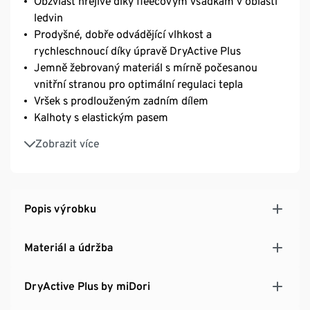
Obzvlášť hřejivé díky fleecovým vsadkám v oblasti
ledvin
Prodyšné, dobře odvádějící vlhkost a
rychleschnoucí díky úpravě DryActive Plus
Jemně žebrovaný materiál s mírně počesanou
vnitřní stranou pro optimální regulaci tepla
Vršek s prodlouženým zadním dílem
Kalhoty s elastickým pasem
Měkký, elastický materiál s vláknem Creora® – pro
Zobrazit více
optimální volnost pohybu
Extra ploché švy
Popis výrobku
Materiál a údržba
DryActive Plus by miDori