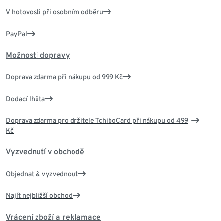
V hotovosti při osobním odběru
PayPal
Možnosti dopravy
Doprava zdarma při nákupu od 999 Kč
Dodací lhůta
Doprava zdarma pro držitele TchiboCard při nákupu od 499
Kč
Vyzvednutí v obchodě
Objednat & vyzvednout
Najít nejbližší obchod
Vrácení zboží a reklamace