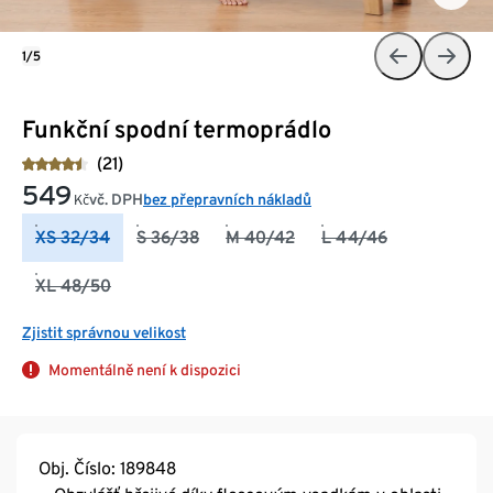
1/5
Funkční spodní termoprádlo
(21)
549
vč. DPH
bez přepravních nákladů
Kč
XS 32/34
S 36/38
M 40/42
L 44/46
XL 48/50
Zjistit správnou velikost
Momentálně není k dispozici
Obj. Číslo: 189848