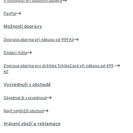
V hotovosti při osobním odběru
PayPal
Možnosti dopravy
Doprava zdarma při nákupu od 999 Kč
Dodací lhůta
Doprava zdarma pro držitele TchiboCard při nákupu od 499
Kč
Vyzvednutí v obchodě
Objednat & vyzvednout
Najít nejbližší obchod
Vrácení zboží a reklamace