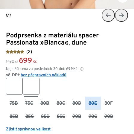
1/7
Podprsenka z materiálu spacer
Passionata »Bianca«, dune
(2)
699
1 170
Kč
Kč
Nejnižší cena za posledních 30 dní:
699
Kč
vč. DPH
bez přepravních nákladů
75B
75C
80B
80C
80D
80E
80F
85B
85C
85D
85E
90B
90C
90D
Zjistit správnou velikost