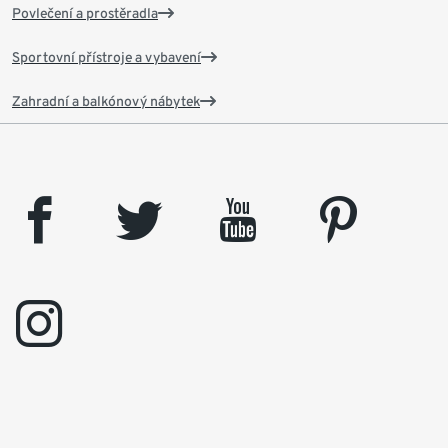
Povlečení a prostěradla
Sportovní přístroje a vybavení
Zahradní a balkónový nábytek
facebook
twitter
youtube
pinterest
instagram