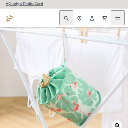
Výhody s TchiboCard