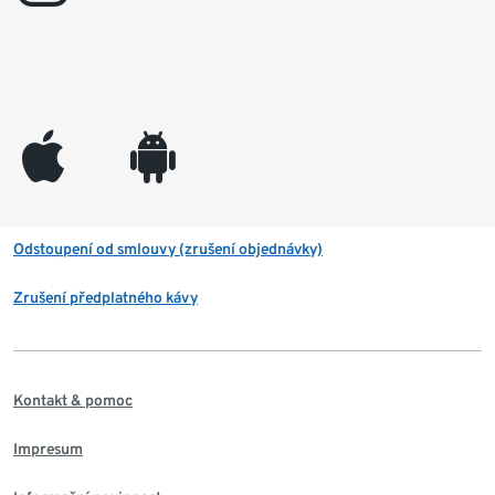
appleinc
android
Odstoupení od smlouvy (zrušení objednávky)
Zrušení předplatného kávy
Kontakt & pomoc
Impresum