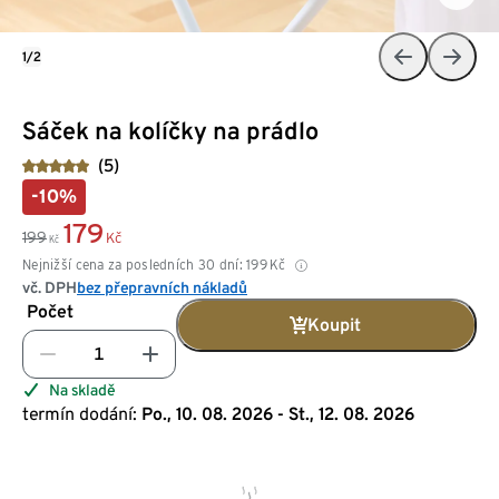
1/2
Sáček na kolíčky na prádlo
(5)
-10%
179
199
Kč
Kč
Nejnižší cena za posledních 30 dní:
199
Kč
vč. DPH
bez přepravních nákladů
Počet
Koupit
Na skladě
termín dodání:
Po., 10. 08. 2026 - St., 12. 08. 2026