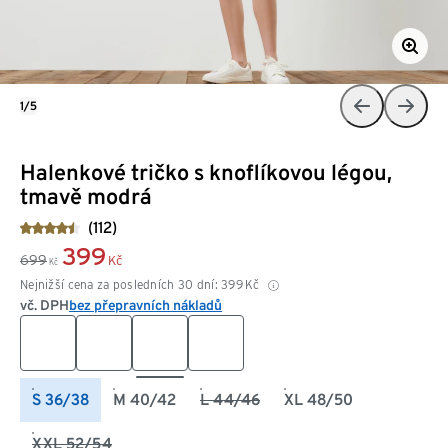
1/5
Halenkové tričko s knoflíkovou légou,
tmavě modrá
(112)
399
699
Kč
Kč
Nejnižší cena za posledních 30 dní:
399
Kč
vč. DPH
bez přepravních nákladů
S 36/38
M 40/42
L 44/46
XL 48/50
XXL 52/54