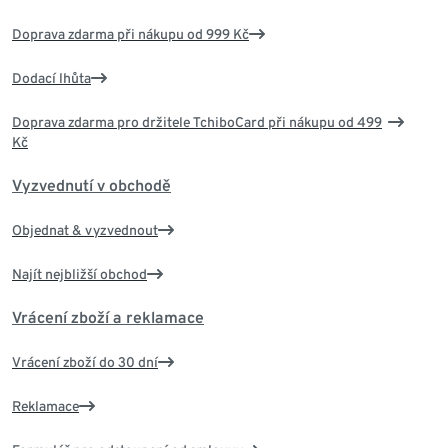
Doprava zdarma při nákupu od 999 Kč
Dodací lhůta
Doprava zdarma pro držitele TchiboCard při nákupu od 499
Kč
Vyzvednutí v obchodě
Objednat & vyzvednout
Najít nejbližší obchod
Vrácení zboží a reklamace
Vrácení zboží do 30 dní
Reklamace