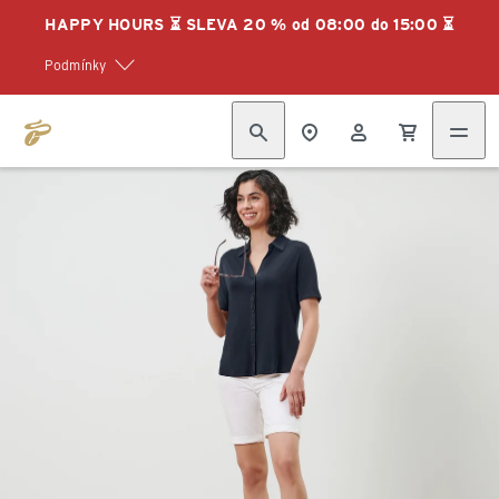
HAPPY HOURS ⏳ SLEVA 20 % od 08:00 do 15:00 ⏳
Podmínky