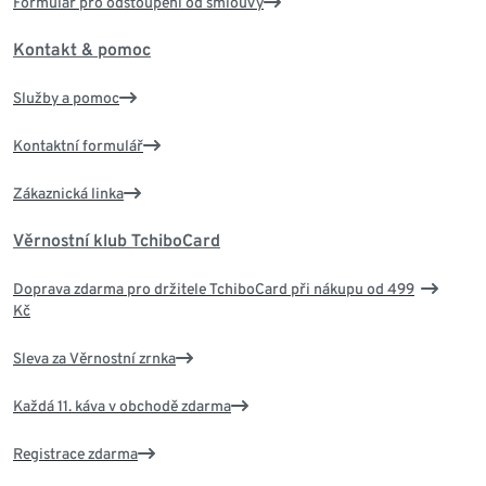
Formulář pro odstoupení od smlouvy
Kontakt & pomoc
Služby a pomoc
Kontaktní formulář
Zákaznická linka
Věrnostní klub TchiboCard
Doprava zdarma pro držitele TchiboCard při nákupu od 499
Kč
Sleva za Věrnostní zrnka
Každá 11. káva v obchodě zdarma
Registrace zdarma