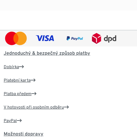
Jednoduchý & bezpečný způsob platby
Dobírka
Platební karta
Platba předem
V hotovosti při osobním odběru
PayPal
Možnosti dopravy