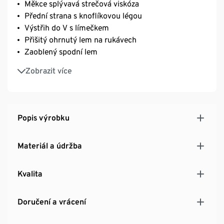
Měkce splývavá strečová viskóza
Přední strana s knoflíkovou légou
Výstřih do V s límečkem
Přišitý ohrnutý lem na rukávech
Zaoblený spodní lem
S elastanem: dobře drží tvar, perfektně sedí a
Zobrazit více
výborně se nosí
Popis výrobku
Materiál a údržba
Kvalita
Doručení a vrácení