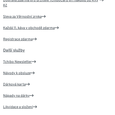
Doprava zdarma pro držitele TchiboCard při nákupu od 499
Kč
Sleva za Věrnostní zrnka
Každá 11. káva v obchodě zdarma
Registrace zdarma
Další služby
Tchibo Newsletter
Návody k obsluze
Dárková karta
Nápady na dárky
Likvidace a složení