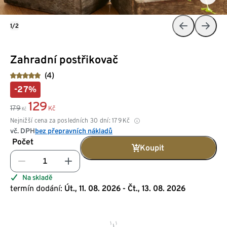
1/2
Zahradní postřikovač
(4)
-27%
129
179
Kč
Kč
Nejnižší cena za posledních 30 dní:
179
Kč
vč. DPH
bez přepravních nákladů
Počet
Koupit
Na skladě
termín dodání:
Út., 11. 08. 2026 - Čt., 13. 08. 2026