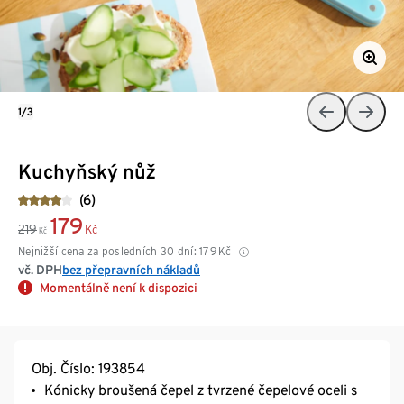
1/3
Kuchyňský nůž
(6)
179
219
Kč
Kč
Nejnižší cena za posledních 30 dní:
179
Kč
vč. DPH
bez přepravních nákladů
Momentálně není k dispozici
Obj. Číslo: 193854
Kónicky broušená čepel z tvrzené čepelové oceli s