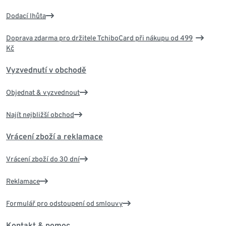
Dodací lhůta
Doprava zdarma pro držitele TchiboCard při nákupu od 499
Kč
Vyzvednutí v obchodě
Objednat & vyzvednout
Najít nejbližší obchod
Vrácení zboží a reklamace
Vrácení zboží do 30 dní
Reklamace
Formulář pro odstoupení od smlouvy
Kontakt & pomoc