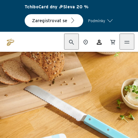
TchiboCard dny 🎉Sleva 20 %
Zaregistrovat se
Podmínky