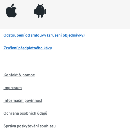
appleinc
android
Odstoupení od smlouvy (zrušení objednávky)
Zrušení předplatného kávy
Kontakt & pomoc
Impresum
Informační povinnost
Ochrana osobních údajů
Správa poskytování souhlasu