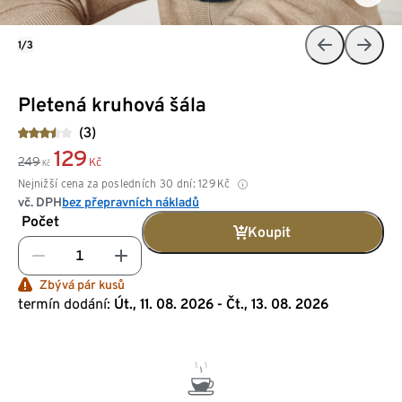
1/3
Pletená kruhová šála
(3)
129
249
Kč
Kč
Nejnižší cena za posledních 30 dní:
129
Kč
vč. DPH
bez přepravních nákladů
Počet
Koupit
Zbývá pár kusů
termín dodání:
Út., 11. 08. 2026 - Čt., 13. 08. 2026