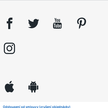
facebook
twitter
youtube
pinterest
instagram
appleinc
android
Odstoupení od smlouvy (zrušení objednávky)