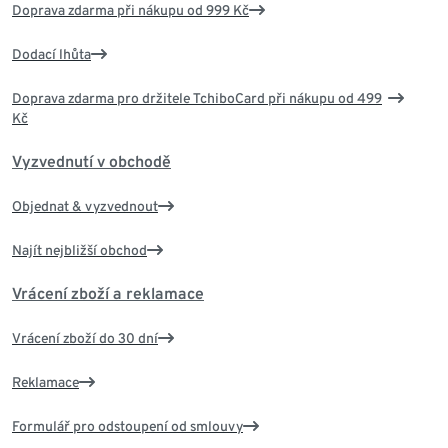
Doprava zdarma při nákupu od 999 Kč
Dodací lhůta
Doprava zdarma pro držitele TchiboCard při nákupu od 499
Kč
Vyzvednutí v obchodě
Objednat & vyzvednout
Najít nejbližší obchod
Vrácení zboží a reklamace
Vrácení zboží do 30 dní
Reklamace
Formulář pro odstoupení od smlouvy