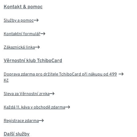
Kontakt & pomoc
Služby a pomoc
Kontaktní formulář
Zákaznická linka
Věrnostní klub TchiboCard
Doprava zdarma pro držitele TchiboCard při nákupu od 499
Kč
Sleva za Věrnostní zrnka
Každá 11. káva v obchodě zdarma
Registrace zdarma
Další služby