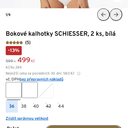
1/6
Bokové kalhotky SCHIESSER, 2 ks, bílá
(5)
-13%
499
599
Kč
Kč
Kč/ks
249
Nejnižší cena za posledních 30 dní:
580
Kč
vč. DPH
bez přepravních nákladů
36
38
40
42
44
Zjistit správnou velikost