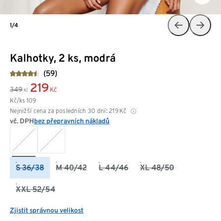
1/4
Kalhotky, 2 ks, modrá
(59)
219
349
Kč
Kč
Kč/ks
109
Nejnižší cena za posledních 30 dní:
219
Kč
vč. DPH
bez přepravních nákladů
S 36/38
M 40/42
L 44/46
XL 48/50
XXL 52/54
Zjistit správnou velikost