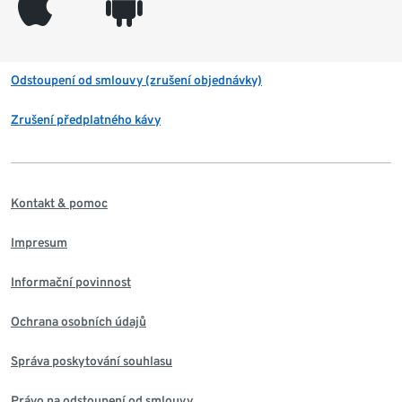
appleinc
android
Odstoupení od smlouvy (zrušení objednávky)
Zrušení předplatného kávy
Kontakt & pomoc
Impresum
Informační povinnost
Ochrana osobních údajů
Správa poskytování souhlasu
Právo na odstoupení od smlouvy