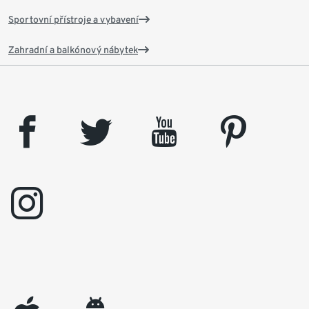
Sportovní přístroje a vybavení
Zahradní a balkónový nábytek
facebook
twitter
youtube
pinterest
instagram