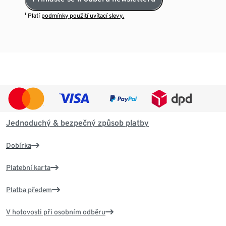
¹ Platí
podmínky použití uvítací slevy.
Jednoduchý & bezpečný způsob platby
Dobírka
Platební karta
Platba předem
V hotovosti při osobním odběru